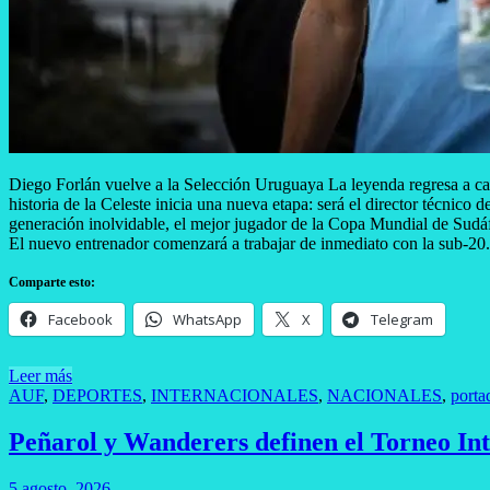
Diego Forlán vuelve a la Selección Uruguaya La leyenda regresa a ca
historia de la Celeste inicia una nueva etapa: será el director técnic
generación inolvidable, el mejor jugador de la Copa Mundial de Sudáfr
El nuevo entrenador comenzará a trabajar de inmediato con la sub-20.
Comparte esto:
Facebook
WhatsApp
X
Telegram
Leer más
AUF
,
DEPORTES
,
INTERNACIONALES
,
NACIONALES
,
porta
Peñarol y Wanderers definen el Torneo In
5 agosto, 2026