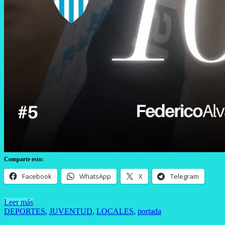
Comparte esto:
Facebook
WhatsApp
X
Telegram
Leer más
DEPORTES
,
JUVENTUD
,
LOCALES
,
portada