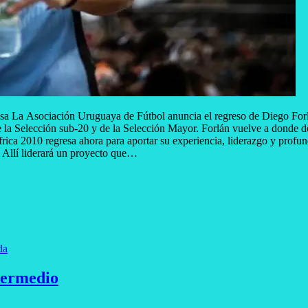
sa La Asociación Uruguaya de Fútbol anuncia el regreso de Diego Forlá
o de la Selección sub-20 y de la Selección Mayor. Forlán vuelve a donde
ica 2010 regresa ahora para aportar su experiencia, liderazgo y profun
 Allí liderará un proyecto que…
da
termedio