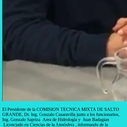
El Presidente de la COMISION TECNICA MIXTA DE SALTO
GRANDE, Dr. Ing. Gonzalo Casaravilla junto a los funcionarios,
Ing. Gonzalo Sapriza Area de Hidrología y Juan Badagian
Licenciado en Ciencias de la Atmósfera , informando de la