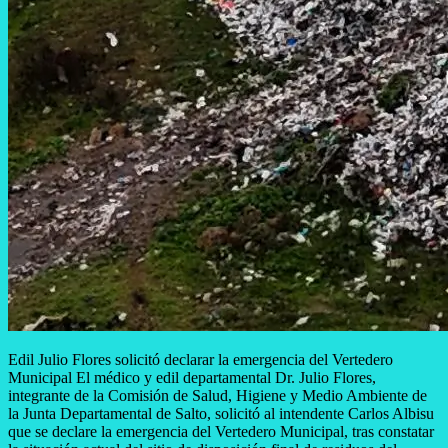
Edil Julio Flores solicitó declarar la emergencia del Vertedero
Municipal El médico y edil departamental Dr. Julio Flores,
integrante de la Comisión de Salud, Higiene y Medio Ambiente de
la Junta Departamental de Salto, solicitó al intendente Carlos Albisu
que se declare la emergencia del Vertedero Municipal, tras constatar