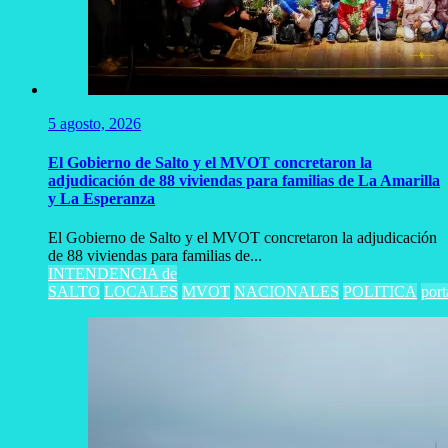
5 agosto, 2026
El Gobierno de Salto y el MVOT concretaron la
adjudicación de 88 viviendas para familias de La Amarilla
y La Esperanza
El Gobierno de Salto y el MVOT concretaron la adjudicación
de 88 viviendas para familias de...
INTENDENCIA de
SALTO
LOCALES
MVOT
NACIONALES
POLITICA
port