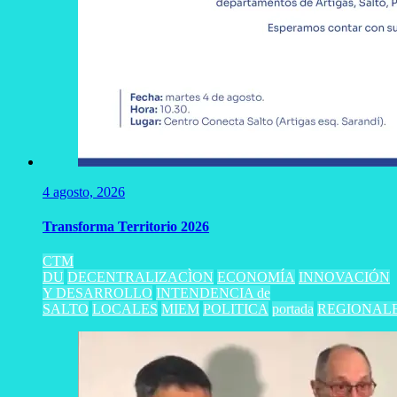
4 agosto, 2026
Transforma Territorio 2026
CTM
DU
DECENTRALIZACÌON
ECONOMÍA
INNOVACIÓN
Y DESARROLLO
INTENDENCIA de
SALTO
LOCALES
MIEM
POLITICA
portada
REGIONAL