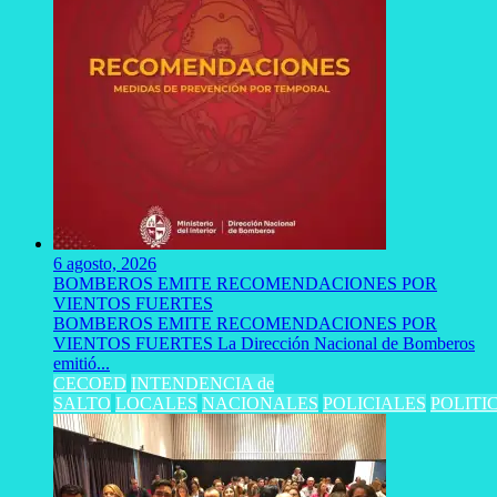
6 agosto, 2026
BOMBEROS EMITE RECOMENDACIONES POR
VIENTOS FUERTES
BOMBEROS EMITE RECOMENDACIONES POR
VIENTOS FUERTES La Dirección Nacional de Bomberos
emitió...
CECOED
INTENDENCIA de
SALTO
LOCALES
NACIONALES
POLICIALES
POLITI