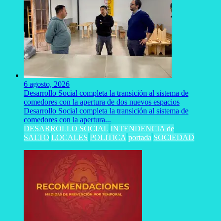
6 agosto, 2026
Desarrollo Social completa la transición al sistema de
comedores con la apertura de dos nuevos espacios
Desarrollo Social completa la transición al sistema de
comedores con la apertura...
DESARROLLO SOCIAL
INTENDENCIA de
SALTO
LOCALES
POLITICA
portada
SOCIEDAD