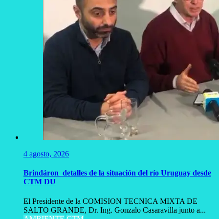
4 agosto, 2026
Brindáron detalles de la situación del río Uruguay desde
CTM DU
El Presidente de la COMISION TECNICA MIXTA DE
SALTO GRANDE, Dr. Ing. Gonzalo Casaravilla junto a...
AMBIENTE
CTM