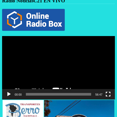
Radio NoticiasC21 EN VIVO
Reproductor
de
vídeo
00:00
56:47