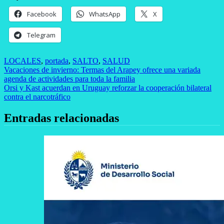
Facebook
WhatsApp
X
Telegram
LOCALES
,
portada
,
SALTO
,
SALUD
Navegación
Vacaciones de invierno: Termas del Arapey ofrece una variada
agenda de actividades para toda la familia
de
Orsi y Kast acuerdan en Uruguay reforzar la cooperación bilateral
entradas
contra el narcotráfico
Entradas relacionadas