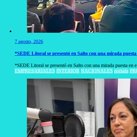
7 agosto, 2026
*SEDE Litoral se presentó en Salto con una mirada puesta e
*SEDE Litoral se presentó en Salto con una mirada puesta en el 
EMPRESARIALES
INTERIOR
NACIONALES
portada
PR