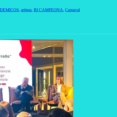
DEMICOS
,
artigas
,
BI CAMPEONA
,
Carnaval