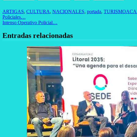
ARTIGAS
,
CULTURA
,
NACIONALES
,
portada
,
TURISMO
ACA
Navegación
Policiales…
Intenso Operativo Policial…
de
entradas
Entradas relacionadas