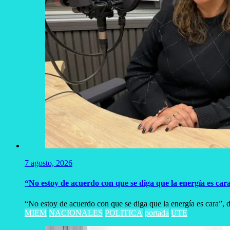
7 agosto, 2026
“No estoy de acuerdo con que se diga que la energía es car
“No estoy de acuerdo con que se diga que la energía es cara”, dij
MIEM
NACIONALES
POLITICA
portada
UTE