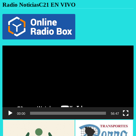
Radio NoticiasC21 EN VIVO
Reproductor
de
vídeo
00:00
56:47