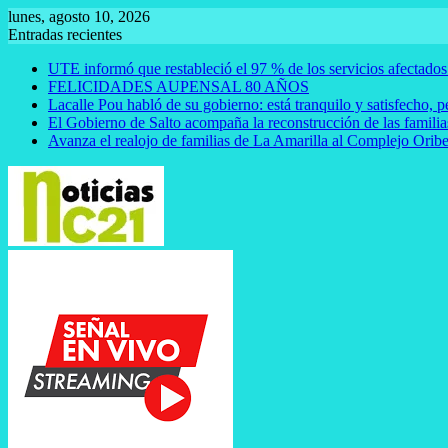
Saltar
lunes, agosto 10, 2026
al
Entradas recientes
contenido
UTE informó que restableció el 97 % de los servicios afectados
FELICIDADES AUPENSAL 80 AÑOS
Lacalle Pou habló de su gobierno: está tranquilo y satisfecho, 
El Gobierno de Salto acompaña la reconstrucción de las famili
Avanza el realojo de familias de La Amarilla al Complejo Orib