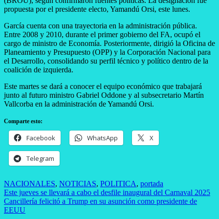
(BROU), según confirmaron fuentes políticas. La designación fue
propuesta por el presidente electo, Yamandú Orsi, este lunes.
García cuenta con una trayectoria en la administración pública.
Entre 2008 y 2010, durante el primer gobierno del FA, ocupó el
cargo de ministro de Economía. Posteriormente, dirigió la Oficina de
Planeamiento y Presupuesto (OPP) y la Corporación Nacional para
el Desarrollo, consolidando su perfil técnico y político dentro de la
coalición de izquierda.
Este martes se dará a conocer el equipo económico que trabajará
junto al futuro ministro Gabriel Oddone y al subsecretario Martín
Vallcorba en la administración de Yamandú Orsi.
Comparte esto:
Facebook
WhatsApp
X
Telegram
NACIONALES
,
NOTICIAS
,
POLITICA
,
portada
Navegación
Este jueves se llevará a cabo el desfile inaugural del Carnaval 2025
Cancillería felicitó a Trump en su asunción como presidente de
de
EEUU