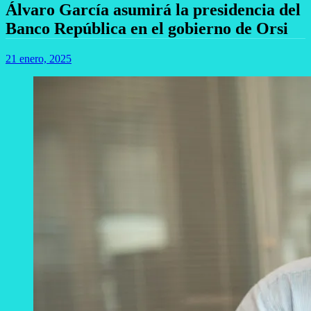
Álvaro García asumirá la presidencia del
Banco República en el gobierno de Orsi
21 enero, 2025