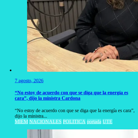
7 agosto, 2026
“No estoy de acuerdo con que se diga que la energía es
cara”, dijo la ministra Cardona
“No estoy de acuerdo con que se diga que la energía es cara”,
dijo la ministra...
MIEM
NACIONALES
POLITICA
portada
UTE