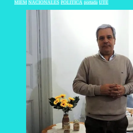
MIEM
NACIONALES
POLITICA
portada
UTE