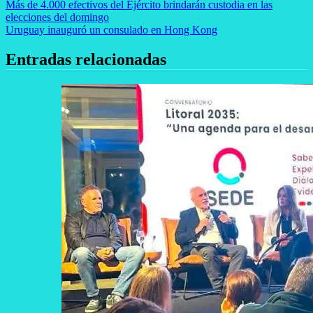
Navegación
Más de 4.000 efectivos del Ejército brindarán custodia en las
elecciones del domingo
de
Uruguay inauguró un consulado en Hong Kong
entradas
Entradas relacionadas