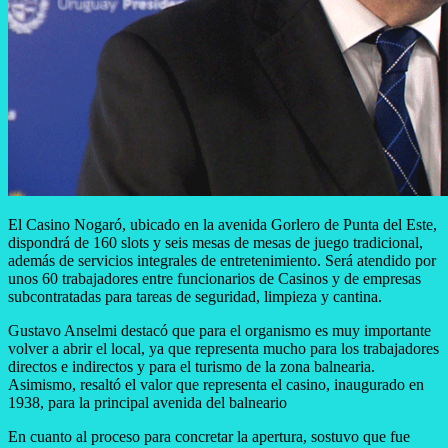
El Casino Nogaró, ubicado en la avenida Gorlero de Punta del Este,
dispondrá de 160 slots y seis mesas de mesas de juego tradicional,
además de servicios integrales de entretenimiento. Será atendido por
unos 60 trabajadores entre funcionarios de Casinos y de empresas
subcontratadas para tareas de seguridad, limpieza y cantina.
Gustavo Anselmi destacó que para el organismo es muy importante
volver a abrir el local, ya que representa mucho para los trabajadores
directos e indirectos y para el turismo de la zona balnearia.
Asimismo, resaltó el valor que representa el casino, inaugurado en
1938, para la principal avenida del balneario
En cuanto al proceso para concretar la apertura, sostuvo que fue