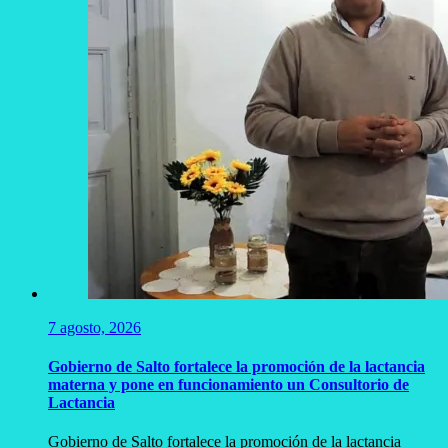
7 agosto, 2026
Gobierno de Salto fortalece la promoción de la lactancia
materna y pone en funcionamiento un Consultorio de
Lactancia
Gobierno de Salto fortalece la promoción de la lactancia