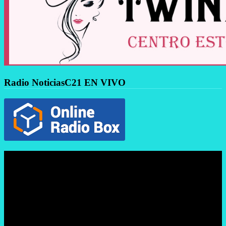
Radio NoticiasC21 EN VIVO
Reproductor
de
vídeo