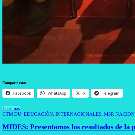
Comparte esto:
Facebook
WhatsApp
X
Telegram
Leer más
CTM DU
,
EDUCACIÒN
,
INTERNACIONALES
,
MSP
,
NACION
MIDES: Presentamos los resultados de la p