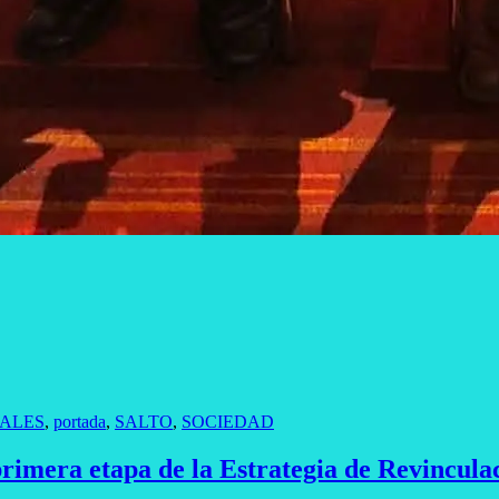
ALES
,
portada
,
SALTO
,
SOCIEDAD
rimera etapa de la Estrategia de Revincula