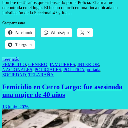
hombre de 41 años que es buscado por la Policía. El arma fue
encontrada en el lugar. El hecho ocurrió en una finca ubicada en
jurisdicción de la Seccional 4.ª y fue…
Comparte esto:
Facebook
WhatsApp
X
Telegram
Leer más
FEMICIDIO
,
GENERO
,
INMUJERES
,
INTERIOR
,
NACIONALES
,
POLICIALES
,
POLITICA
,
portada
,
SOCIEDAD
,
TELARAÑA
Femicidio en Cerro Largo: fue asesinada
una mujer de 40 años
13 junio, 2026