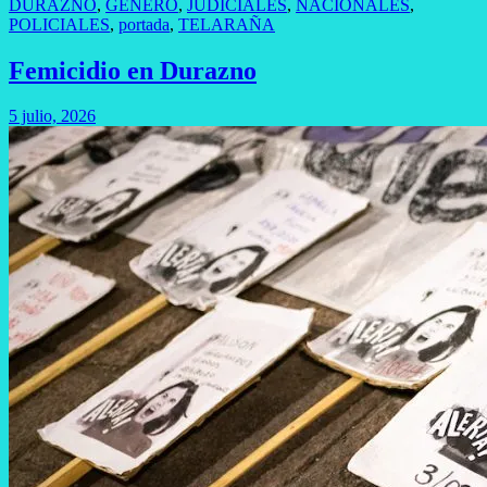
DURAZNO
,
GENERO
,
JUDICIALES
,
NACIONALES
,
POLICIALES
,
portada
,
TELARAÑA
Femicidio en Durazno
5 julio, 2026