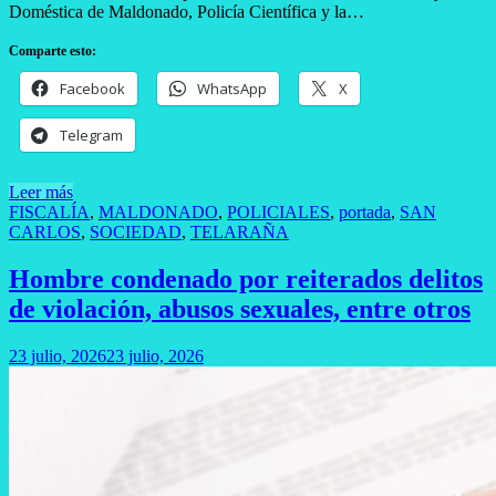
Doméstica de Maldonado, Policía Científica y la…
Comparte esto:
Facebook
WhatsApp
X
Telegram
Leer más
FISCALÍA
,
MALDONADO
,
POLICIALES
,
portada
,
SAN
CARLOS
,
SOCIEDAD
,
TELARAÑA
Hombre condenado por reiterados delitos
de violación, abusos sexuales, entre otros
23 julio, 2026
23 julio, 2026