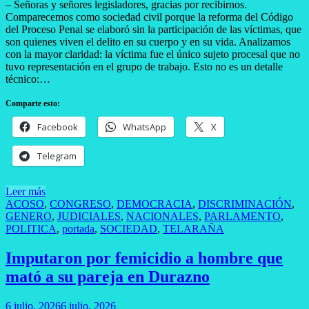
– Señoras y señores legisladores, gracias por recibirnos.
Comparecemos como sociedad civil porque la reforma del Código
del Proceso Penal se elaboró sin la participación de las víctimas, que
son quienes viven el delito en su cuerpo y en su vida. Analizamos
con la mayor claridad: la víctima fue el único sujeto procesal que no
tuvo representación en el grupo de trabajo. Esto no es un detalle
técnico:…
Comparte esto:
Facebook
WhatsApp
X
Telegram
Leer más
ACOSO
,
CONGRESO
,
DEMOCRACIA
,
DISCRIMINACIÓN
,
GENERO
,
JUDICIALES
,
NACIONALES
,
PARLAMENTO
,
POLITICA
,
portada
,
SOCIEDAD
,
TELARAÑA
Imputaron por femicidio a hombre que
mató a su pareja en Durazno
6 julio, 2026
6 julio, 2026