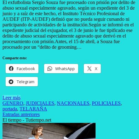
El exfutbolista Sergio Souza fue procesado con prisión por delito de
abuso sexual especialmente agravado, según un expediente del 3 de
junio y a raíz de este hecho, el Instituto Técnico Profesional de
AUDEF (ITP-AUDEF) definió que no pueda seguir cursando ni
participando de actividades de la institución.Según se informó en el
expediente judicial del exjugador, el 3 de junio le fue tipificado ese
delito de abuso sexual especialmente agravado que derivó en el
procesamiento con prisión.Antes, el 15 de abril, a Souza fue
procesado por un “delito de grooming…
Comparte esto:
Facebook
WhatsApp
X
Telegram
Leer más
GENERO
,
JUDICIALES
,
NACIONALES
,
POLICIALES
,
portada
,
TELARAÑA
Navegación
Entradas anteriores
El tiempo - Tutiempo.net
de
entradas