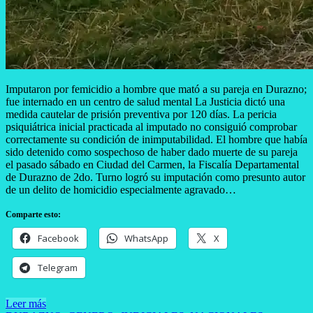
Imputaron por femicidio a hombre que mató a su pareja en Durazno;
fue internado en un centro de salud mental La Justicia dictó una
medida cautelar de prisión preventiva por 120 días. La pericia
psiquiátrica inicial practicada al imputado no consiguió comprobar
correctamente su condición de inimputabilidad. El hombre que había
sido detenido como sospechoso de haber dado muerte de su pareja
el pasado sábado en Ciudad del Carmen, la Fiscalía Departamental
de Durazno de 2do. Turno logró su imputación como presunto autor
de un delito de homicidio especialmente agravado…
Comparte esto:
Facebook
WhatsApp
X
Telegram
Leer más