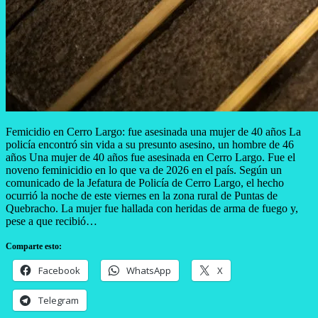
Femicidio en Cerro Largo: fue asesinada una mujer de 40 años La
policía encontró sin vida a su presunto asesino, un hombre de 46
años Una mujer de 40 años fue asesinada en Cerro Largo. Fue el
noveno feminicidio en lo que va de 2026 en el país. Según un
comunicado de la Jefatura de Policía de Cerro Largo, el hecho
ocurrió la noche de este viernes en la zona rural de Puntas de
Quebracho. La mujer fue hallada con heridas de arma de fuego y,
pese a que recibió…
Comparte esto:
Facebook
WhatsApp
X
Telegram