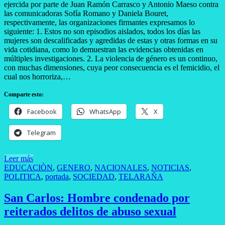
ejercida por parte de Juan Ramón Carrasco y Antonio Maeso contra
las comunicadoras Sofía Romano y Daniela Bouret,
respectivamente, las organizaciones firmantes expresamos lo
siguiente: 1. Estos no son episodios aislados, todos los días las
mujeres son descalificadas y agredidas de estas y otras formas en su
vida cotidiana, como lo demuestran las evidencias obtenidas en
múltiples investigaciones. 2. La violencia de género es un continuo,
con muchas dimensiones, cuya peor consecuencia es el femicidio, el
cual nos horroriza,…
Comparte esto:
Facebook
WhatsApp
X
Telegram
Leer más
EDUCACIÒN
,
GENERO
,
NACIONALES
,
NOTICIAS
,
POLITICA
,
portada
,
SOCIEDAD
,
TELARAÑA
San Carlos: Hombre condenado por
reiterados delitos de abuso sexual