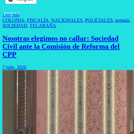
Leer más
COLONIA
,
FISCALÍA
,
NACIONALES
,
POLICIALES
,
portada
,
SOCIEDAD
,
TELARAÑA
Nosotras elegimos no callar: Sociedad
Civil ante la Comisión de Reforma del
CPP
7 julio, 2026