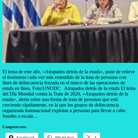
El lema de este año, «Atrapados detrás de la estafa», pone de relieve
el fenómeno cada vez más extendido de la trata de personas con
fines de delincuencia forzada en el marco de las operaciones de
estafa en línea. Foto:UNODC Atrapados detrás de la estafa El tema
del Día Mundial contra la Trata de 2026, «Atrapados detrás de la
estafa», alerta sobre una forma de trata de personas que está
creciendo rápidamente, en la que los grupos de delincuencia
organizada transnacional explotan a personas para llevar a cabo
fraudes a escala…
Comparte esto:
Facebook
WhatsApp
X