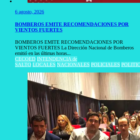
6 agosto, 2026
BOMBEROS EMITE RECOMENDACIONES POR
VIENTOS FUERTES
BOMBEROS EMITE RECOMENDACIONES POR
VIENTOS FUERTES La Dirección Nacional de Bomberos
emitió en las últimas horas...
CECOED
INTENDENCIA de
SALTO
LOCALES
NACIONALES
POLICIALES
POLITI