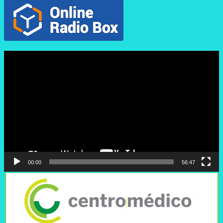
Reproductor
de
vídeo
00:00
56:47