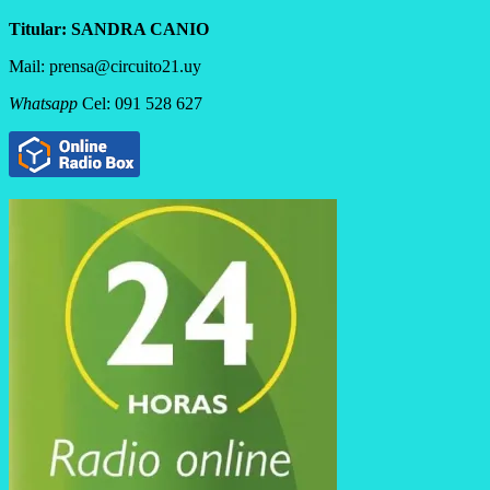
Titular:
SANDRA CANIO
Mail: prensa@circuito21.uy
Whatsapp
Cel: 091 528 627