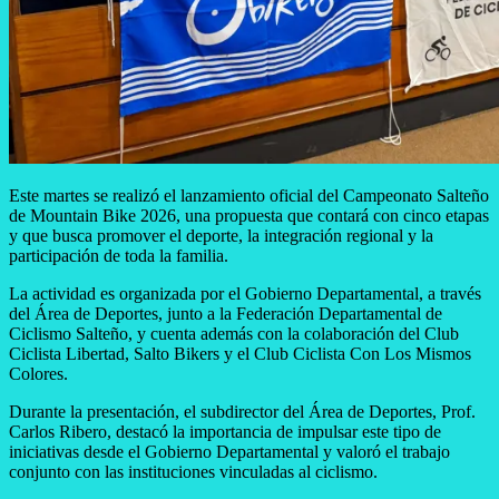
Este martes se realizó el lanzamiento oficial del Campeonato Salteño
de Mountain Bike 2026, una propuesta que contará con cinco etapas
y que busca promover el deporte, la integración regional y la
participación de toda la familia.
La actividad es organizada por el Gobierno Departamental, a través
del Área de Deportes, junto a la Federación Departamental de
Ciclismo Salteño, y cuenta además con la colaboración del Club
Ciclista Libertad, Salto Bikers y el Club Ciclista Con Los Mismos
Colores.
Durante la presentación, el subdirector del Área de Deportes, Prof.
Carlos Ribero, destacó la importancia de impulsar este tipo de
iniciativas desde el Gobierno Departamental y valoró el trabajo
conjunto con las instituciones vinculadas al ciclismo.