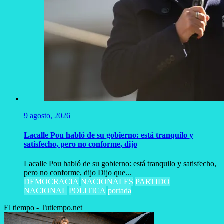
9 agosto, 2026
Lacalle Pou habló de su gobierno: está tranquilo y
satisfecho, pero no conforme, dijo
Lacalle Pou habló de su gobierno: está tranquilo y satisfecho,
pero no conforme, dijo Dijo que...
DEMOCRACIA
NACIONALES
PARTIDO
NACIONAL
POLITICA
portada
El tiempo - Tutiempo.net