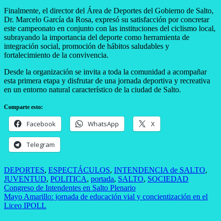
Finalmente, el director del Área de Deportes del Gobierno de Salto,
Dr. Marcelo García da Rosa, expresó su satisfacción por concretar
este campeonato en conjunto con las instituciones del ciclismo local,
subrayando la importancia del deporte como herramienta de
integración social, promoción de hábitos saludables y
fortalecimiento de la convivencia.
Desde la organización se invita a toda la comunidad a acompañar
esta primera etapa y disfrutar de una jornada deportiva y recreativa
en un entorno natural característico de la ciudad de Salto.
Comparte esto:
Facebook
WhatsApp
X
Telegram
DEPORTES
,
ESPECTÁCULOS
,
INTENDENCIA de SALTO
,
JUVENTUD
,
POLITICA
,
portada
,
SALTO
,
SOCIEDAD
Navegación
Congreso de Intendentes en Salto Plenario
Mayo Amarillo: jornada de educación vial y concientización en el
de
Liceo IPOLL
entradas