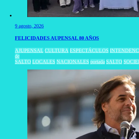
9 agosto, 2026
FELICIDADES AUPENSAL 80 AÑOS
AJUPENSAL
CULTURA
ESPECTÁCULOS
INTENDENC
de
SALTO
LOCALES
NACIONALES
portada
SALTO
SOCI