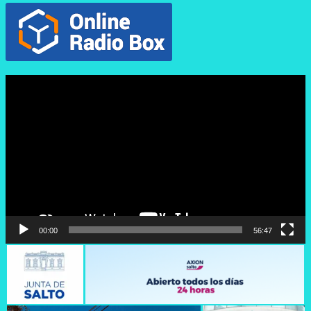
Reproductor
de
vídeo
00:00
56:47