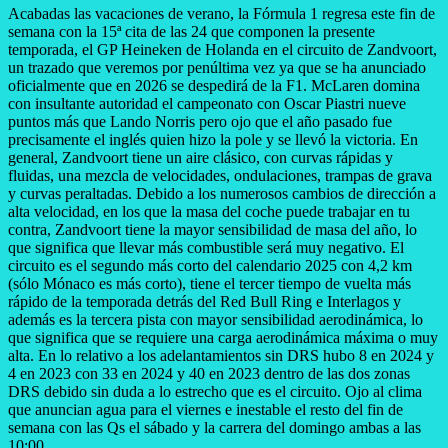
Acabadas las vacaciones de verano, la Fórmula 1 regresa este fin de
semana con la 15ª cita de las 24 que componen la presente
temporada, el GP Heineken de Holanda en el circuito de Zandvoort,
un trazado que veremos por penúltima vez ya que se ha anunciado
oficialmente que en 2026 se despedirá de la F1. McLaren domina
con insultante autoridad el campeonato con Oscar Piastri nueve
puntos más que Lando Norris pero ojo que el año pasado fue
precisamente el inglés quien hizo la pole y se llevó la victoria. En
general, Zandvoort tiene un aire clásico, con curvas rápidas y
fluidas, una mezcla de velocidades, ondulaciones, trampas de grava
y curvas peraltadas. Debido a los numerosos cambios de dirección a
alta velocidad, en los que la masa del coche puede trabajar en tu
contra, Zandvoort tiene la mayor sensibilidad de masa del año, lo
que significa que llevar más combustible será muy negativo. El
circuito es el segundo más corto del calendario 2025 con 4,2 km
(sólo Mónaco es más corto), tiene el tercer tiempo de vuelta más
rápido de la temporada detrás del Red Bull Ring e Interlagos y
además es la tercera pista con mayor sensibilidad aerodinámica, lo
que significa que se requiere una carga aerodinámica máxima o muy
alta. En lo relativo a los adelantamientos sin DRS hubo 8 en 2024 y
4 en 2023 con 33 en 2024 y 40 en 2023 dentro de las dos zonas
DRS debido sin duda a lo estrecho que es el circuito. Ojo al clima
que anuncian agua para el viernes e inestable el resto del fin de
semana con las Qs el sábado y la carrera del domingo ambas a las
10:00.