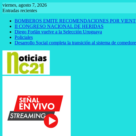
Saltar
viernes, agosto 7, 2026
al
Entradas recientes
contenido
BOMBEROS EMITE RECOMENDACIONES POR VIENT
II CONGRESO NACIONAL DE HERIDAS
Diego Forlán vuelve a la Selección Uruguaya
Policiales
Desarrollo Social completa la transición al sistema de comedor