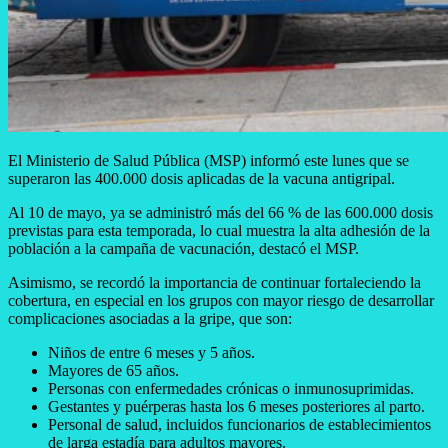
El Ministerio de Salud Pública (MSP) informó este lunes que se
superaron las 400.000 dosis aplicadas de la vacuna antigripal.
Al 10 de mayo, ya se administró más del 66 % de las 600.000 dosis
previstas para esta temporada, lo cual muestra la alta adhesión de la
población a la campaña de vacunación, destacó el MSP.
Asimismo, se recordó la importancia de continuar fortaleciendo la
cobertura, en especial en los grupos con mayor riesgo de desarrollar
complicaciones asociadas a la gripe, que son:
Niños de entre 6 meses y 5 años.
Mayores de 65 años.
Personas con enfermedades crónicas o inmunosuprimidas.
Gestantes y puérperas hasta los 6 meses posteriores al parto.
Personal de salud, incluidos funcionarios de establecimientos
de larga estadía para adultos mayores.