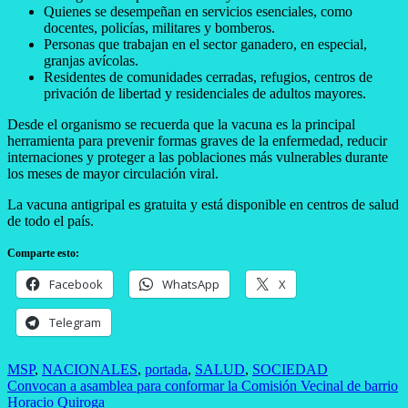
Quienes se desempeñan en servicios esenciales, como
docentes, policías, militares y bomberos.
Personas que trabajan en el sector ganadero, en especial,
granjas avícolas.
Residentes de comunidades cerradas, refugios, centros de
privación de libertad y residenciales de adultos mayores.
Desde el organismo se recuerda que la vacuna es la principal
herramienta para prevenir formas graves de la enfermedad, reducir
internaciones y proteger a las poblaciones más vulnerables durante
los meses de mayor circulación viral.
La vacuna antigripal es gratuita y está disponible en centros de salud
de todo el país.
Comparte esto:
Facebook
WhatsApp
X
Telegram
MSP
,
NACIONALES
,
portada
,
SALUD
,
SOCIEDAD
Navegación
Convocan a asamblea para conformar la Comisión Vecinal de barrio
Horacio Quiroga