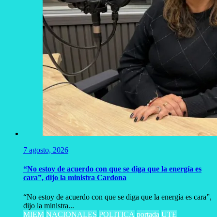
7 agosto, 2026
“No estoy de acuerdo con que se diga que la energía es
cara”, dijo la ministra Cardona
“No estoy de acuerdo con que se diga que la energía es cara”,
dijo la ministra...
MIEM
NACIONALES
POLITICA
portada
UTE