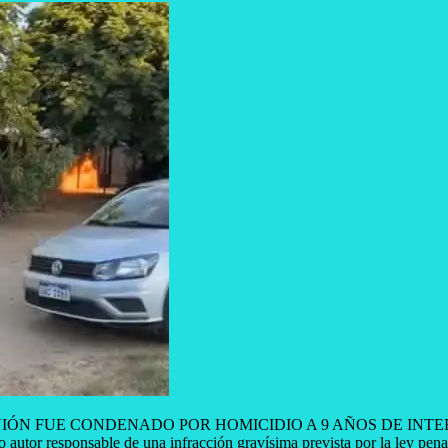
ÓN FUE CONDENADO POR HOMICIDIO A 9 AÑOS DE INTER
autor responsable de una infracción gravísima prevista por la ley pe