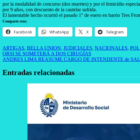
por la modalidad de concurso (dos muertes) y por el femicidio espec
por 9 años, con descuento de la cautelar sufrida.
El lamentable hecho ocurrió el pasado 1° de enero en barrio Tres Fron
Comparte esto:
Facebook
WhatsApp
X
Telegram
ARTIGAS
,
BELLA UNION
,
JUDICIALES
,
NACIONALES
,
POL
Navegación
ORSI SE SOMETERÁ A DOS CIRUGÍAS
ANDRES LIMA REASUME CARGO DE INTENDENTE de SA
de
entradas
Entradas relacionadas