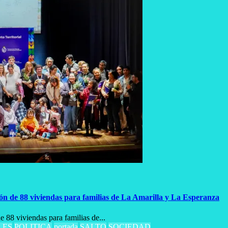
ón de 88 viviendas para familias de La Amarilla y La Esperanza
 88 viviendas para familias de...
LES
POLITICA
portada
SALTO
SOCIEDAD