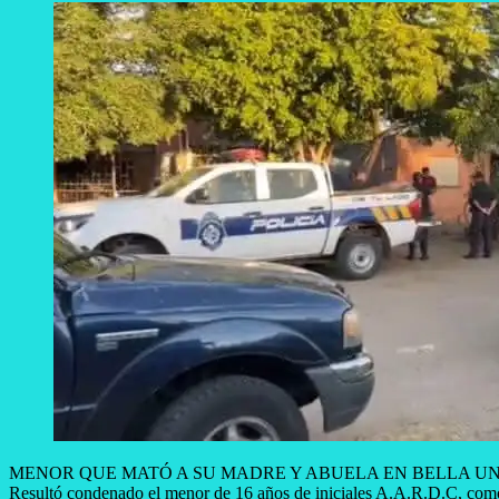
MENOR QUE MATÓ A SU MADRE Y ABUELA EN BELLA UNI
Resultó condenado el menor de 16 años de iniciales A.A.R.D.C, como 