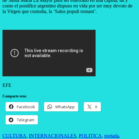
de Santa María La Mayor para ser enterrado en una capilla, tal y
como el pontífice argentino dispuso en vida por ser muy devoto de
la Virgen que custodia, la ‘Salus populi romani’.
EFE
Comparte esto:
Facebook
WhatsApp
X
Telegram
CULTURA
,
INTERNACIONALES
,
POLITICA
,
portada
,