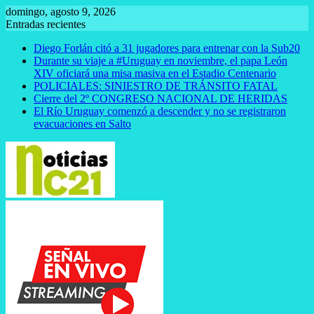
Saltar
domingo, agosto 9, 2026
al
Entradas recientes
contenido
Diego Forlán citó a 31 jugadores para entrenar con la Sub20
Durante su viaje a #Uruguay en noviembre, el papa León
XIV oficiará una misa masiva en el Estadio Centenario
POLICIALES: SINIESTRO DE TRÁNSITO FATAL
Cierre del 2º CONGRESO NACIONAL DE HERIDAS
El Río Uruguay comenzó a descender y no se registraron
evacuaciones en Salto