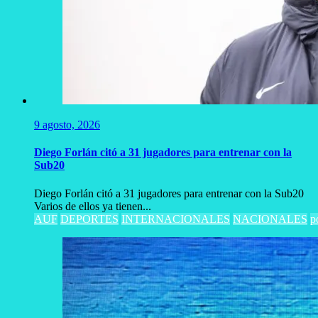
9 agosto, 2026
Diego Forlán citó a 31 jugadores para entrenar con la
Sub20
Diego Forlán citó a 31 jugadores para entrenar con la Sub20
Varios de ellos ya tienen...
AUF
DEPORTES
INTERNACIONALES
NACIONALES
p