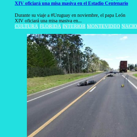
XIV oficiará una misa masiva en el Estadio Centenario
Durante su viaje a #Uruguay en noviembre, el papa León
XIV oficiará una misa masiva en...
CULTURA
FLORIDA
INTERIOR
MONTEVIDEO
NACI