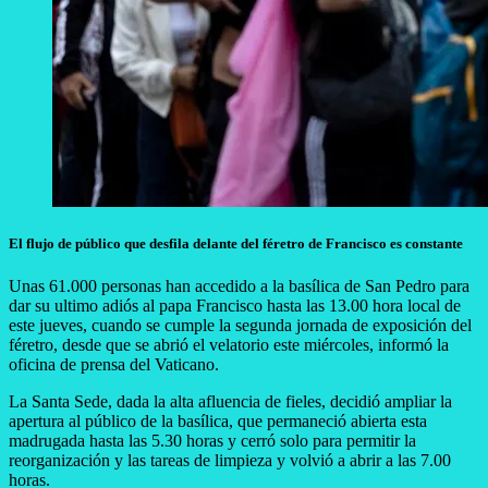
El flujo de público que desfila delante del féretro de Francisco es constante
Unas 61.000 personas han accedido a la basílica de San Pedro para
dar su ultimo adiós al papa Francisco hasta las 13.00 hora local de
este jueves, cuando se cumple la segunda jornada de exposición del
féretro, desde que se abrió el velatorio este miércoles, informó la
oficina de prensa del Vaticano.
La Santa Sede, dada la alta afluencia de fieles, decidió ampliar la
apertura al público de la basílica, que permaneció abierta esta
madrugada hasta las 5.30 horas y cerró solo para permitir la
reorganización y las tareas de limpieza y volvió a abrir a las 7.00
horas.