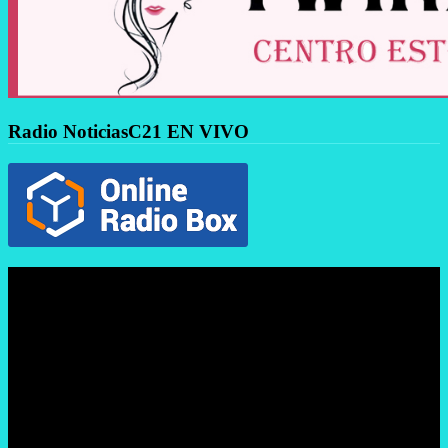
Radio NoticiasC21 EN VIVO
Reproductor
de
vídeo