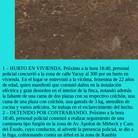
1 – HURTO EN VIVIENDA. Próximo a la hora 18:40, personal
policial concurrió a la zona de calle Yacuy al 300 por un hurto en
vivienda. En el lugar se entrevistó a la víctima, femenina de 22 años
de edad, quien manifestó que constató daños en la instalación
eléctrica y gran desorden en el interior de la finca, notando además
la faltante de una cama de dos plazas con su respectivo colchón, una
cama de una plaza con colchón, una garrafa de 3 kg, utensilios de
cocina y varios artículos. Se trabaja en el esclarecimiento del hecho.
2 – DETENIDO POR CONTRABANDO. Próximo a la hora
18:40, personal policial comenzó a realizar seguimiento de una
camioneta tipo furgón en la zona de Av. Apolon de Mirbeck y Cam.
del Éxodo, cuyo conductor, al advertir la presencia policial, se dio a
la fuga, colisionando contra un árbol en la zona de Rambla