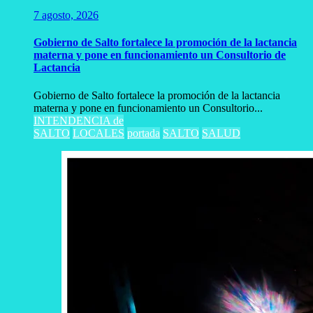
7 agosto, 2026
Gobierno de Salto fortalece la promoción de la lactancia
materna y pone en funcionamiento un Consultorio de
Lactancia
Gobierno de Salto fortalece la promoción de la lactancia
materna y pone en funcionamiento un Consultorio...
INTENDENCIA de
SALTO
LOCALES
portada
SALTO
SALUD