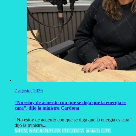
7 agosto, 2026
“No estoy de acuerdo con que se diga que la energía es
cara”, dijo la ministra Cardona
“No estoy de acuerdo con que se diga que la energía es cara”,
dijo la ministra...
MIEM
NACIONALES
POLITICA
portada
UTE