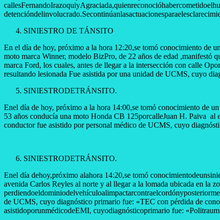
callesFernandoIrazoquiyAgraciada,quienreconocióhabercometidoelhurto
detencióndelinvolucrado.Secontinúanlasactuacionesparaelesclarecimi
​SINIESTRO DE TÁNSITO
En el día de hoy, próximo a la hora 12:20,se tomó conocimiento de un 
moto marca Winner, modelo BizPro, de 22 años de edad ,manifestó que
marca Ford, los cuales, antes de llegar a la intersección con calle O
resultando lesionada Fue asistida por una unidad de UCMS, cuyo diag
​SINIESTRODETRÁNSITO.
Enel día de hoy, próximo a la hora 14:00,se tomó conocimiento de un si
53 años conducía una moto Honda CB 125porcalleJuan H. Paiva al este 
conductor fue asistido por personal médico de UCMS, cuyo diagnóstic
​SINIESTRODETRÁNSITO.
Enel día dehoy,próximo alahora 14:20,se tomó conocimientodeunsini
avenida Carlos Reyles al norte y al llegar a la lomada ubicada en la 
perdiendoeldominiodelvehículoalimpactarcontraelcordónyposteriorme
de UCMS, cuyo diagnóstico primario fue: «TEC con pérdida de conocim
asistidoporunmédicodeEMI, cuyodiagnósticoprimario fue: «Politraumat