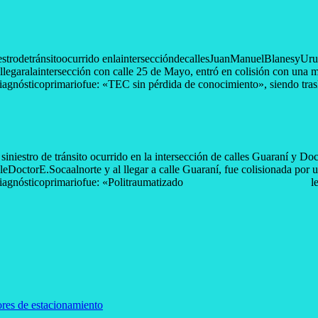
estrodetránsitoocurrido enlainterseccióndecallesJuanManuelBlanesyU
egaralaintersección con calle 25 de Mayo, entró en colisión con un
agnósticoprimariofue: «TEC sin pérdida de conocimiento», siendo tra
iniestro de tránsito ocurrido en la intersección de calles Guaraní y Do
octorE.Socaalnorte y al llegar a calle Guaraní, fue colisionada por 
CMS,cuyodiagnósticoprimariofue: «Politraumatizado leve»
ores de estacionamiento