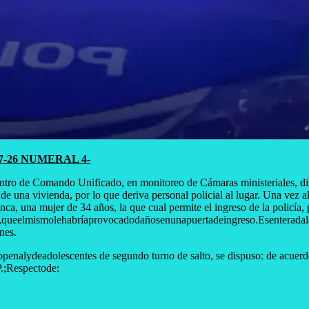
7-26 NUMERAL 4-
entro de Comando Unificado, en monitoreo de Cámaras ministeriales, div
de una vivienda, por lo que deriva personal policial al lugar. Una vez a
finca, una mujer de 34 años, la que cual permite el ingreso de la policía
ria,queelmismolehabríaprovocadodañosenunapuertadeingreso.Esenteradala
nes.
alydeadolescentes de segundo turno de salto, se dispuso: de acuerdo a 
P.;Respectode: