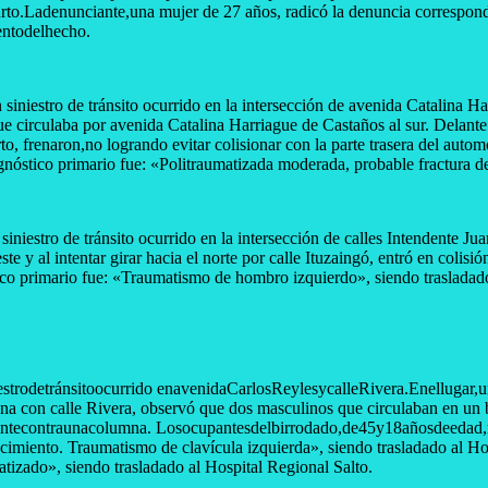
.Ladenunciante,una mujer de 27 años, radicó la denuncia correspondie
entodelhecho.
siniestro de tránsito ocurrido en la intersección de avenida Catalina Ha
 circulaba por avenida Catalina Harriague de Castaños al sur. Delante
porto, frenaron,no logrando evitar colisionar con la parte trasera del 
nóstico primario fue: «Politraumatizada moderada, probable fractura d
niestro de tránsito ocurrido en la intersección de calles Intendente Ju
y al intentar girar hacia el norte por calle Ituzaingó, entró en coli
o primario fue: «Traumatismo de hombro izquierdo», siendo trasladado
estrodetránsitoocurrido enavenidaCarlosReylesycalleRivera.Enellugar
zona con calle Rivera, observó que dos masculinos que circulaban en un 
ntecontraunacolumna. Losocupantesdelbirrodado,de45y18añosdeedad,re
iento. Traumatismo de clavícula izquierda», siendo trasladado al Hos
izado», siendo trasladado al Hospital Regional Salto.