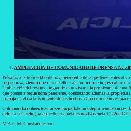
​AMPLIACIÓN DE COMUNICADO DE PRENSA N.º 30
Próximo a la hora 03:00 de hoy, personal policial pertenecientes al C
sospechosa, viendo que uno de ellos salta un muro e ingresa al predio 
la ubicación del restante, logrando entrevistar a la propietaria de una 
que presenta requisitoria pendiente, constatando además la propieta
Trabaja en el esclarecimiento de los hechos, Dirección de investigacio
Culminandoconlasactuacionesenjuzgadoletradodeprimerainstanciaenlopen
defensa,sehacelugaralasmedidascautelaresprevistasenelart.222delC.P.
M.A.G.M. Consistentes en: