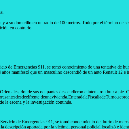
al
 y a su domicilio en un radio de 100 metros. Todo por el término de sese
ción en contrario.
vicio de Emergencias 911, se tomó conocimiento de una tentativa de hur
años manifestó que un masculino descendió de un auto Renault 12 e inte
 Orientales, donde sus ocupantes descendieron e intentaron huir a pie.
rasantesdesdeelfrente deunavivienda.EnteradalaFiscalíadeTurno,seproce
de la escena y la investigación continúa.
l Servicio de Emergencias 911, se tomó conocimiento del hurto de merc
descripción aportada por la víctima, personal policial localizó e iden