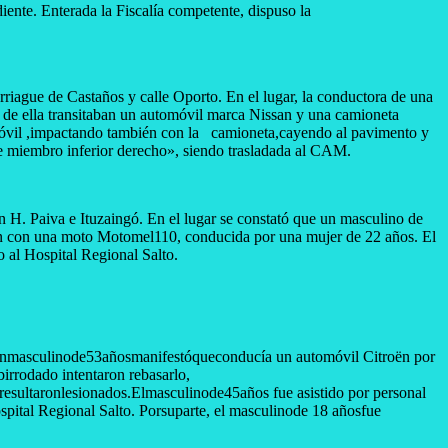
nte. Enterada la Fiscalía competente, dispuso la
rriague de Castaños y calle Oporto. En el lugar, la conductora de una
 de ella transitaban un automóvil marca Nissan y una camioneta
automóvil ,impactando también con la camioneta,cayendo al pavimento y
e miembro inferior derecho», siendo trasladada al CAM.
an H. Paiva e Ituzaingó. En el lugar se constató que un masculino de
sión con una moto Motomel110, conducida por una mujer de 22 años. El
 al Hospital Regional Salto.
,unmasculinode53añosmanifestóqueconducía un automóvil Citroën por
birrodado intentaron rebasarlo,
sultaronlesionados.Elmasculinode45años fue asistido por personal
pital Regional Salto. Porsuparte, el masculinode 18 añosfue