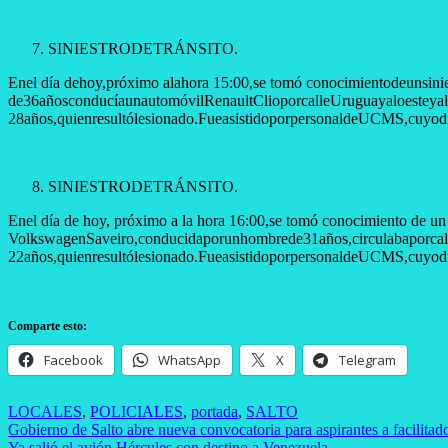
​SINIESTRODETRÁNSITO.
Enel día dehoy,próximo alahora 15:00,se tomó conocimientodeunsini
de36añosconducíaunautomóvilRenaultClioporcalleUruguayaloesteyalll
28años,quienresultólesionado.FueasistidoporpersonaldeUCMS,cuyodi
​SINIESTRODETRÁNSITO.
Enel día de hoy, próximo a la hora 16:00,se tomó conocimiento de un s
VolkswagenSaveiro,conducidaporunhombrede31años,circulabaporcalleD
22años,quienresultólesionado.FueasistidoporpersonaldeU
Comparte esto:
Facebook
WhatsApp
X
Telegram
LOCALES
,
POLICIALES
,
portada
,
SALTO
Navegación
Gobierno de Salto abre nueva convocatoria para aspirantes a facilitad
Ya salió el avión Hércules con destino a Venezuela