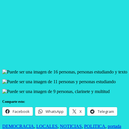
Comparte esto:
Facebook
WhatsApp
X
Telegram
DEMOCRACIA
,
LOCALES
,
NOTICIAS
,
POLITICA
,
portada