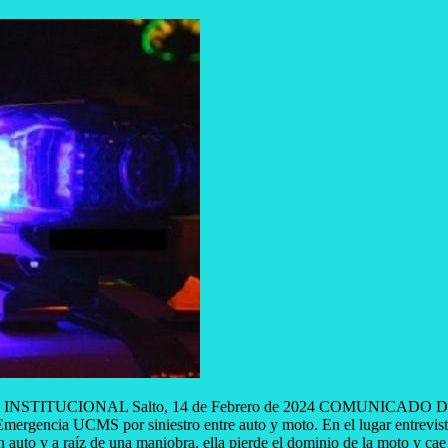
TITUCIONAL Salto, 14 de Febrero de 2024 COMUNICADO DE
 y Emergencia UCMS por siniestro entre auto y moto. En el lugar entrev
un auto y a raíz de una maniobra, ella pierde el dominio de la moto y c