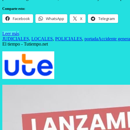
Comparte esto:
Facebook
WhatsApp
X
Telegram
Leer más
JUDICIALES
,
LOCALES
,
POLICIALES
,
portada
Accidente genera
El tiempo - Tutiempo.net