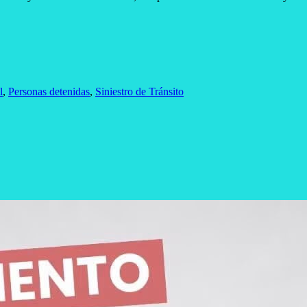
l
,
Personas detenidas
,
Siniestro de Tránsito