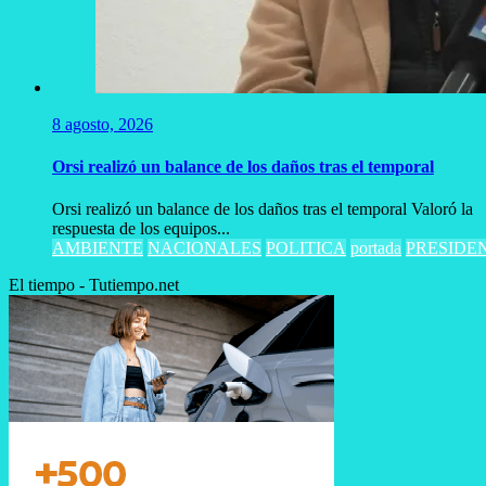
8 agosto, 2026
Orsi realizó un balance de los daños tras el temporal
Orsi realizó un balance de los daños tras el temporal Valoró la
respuesta de los equipos...
AMBIENTE
NACIONALES
POLITICA
portada
PRESIDE
El tiempo - Tutiempo.net