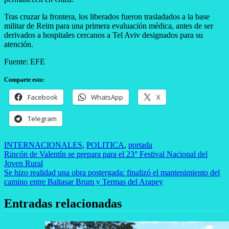
Tras cruzar la frontera, los liberados fueron trasladados a la base
militar de Reim para una primera evaluación médica, antes de ser
derivados a hospitales cercanos a Tel Aviv designados para su
atención.
Fuente: EFE
Comparte esto:
Facebook
WhatsApp
X
Telegram
INTERNACIONALES
,
POLITICA
,
portada
Navegación
Rincón de Valentín se prepara para el 23° Festival Nacional del
Joven Rural
de
Se hizo realidad una obra postergada: finalizó el mantenimiento del
entradas
camino entre Baltasar Brum y Termas del Arapey
Entradas relacionadas