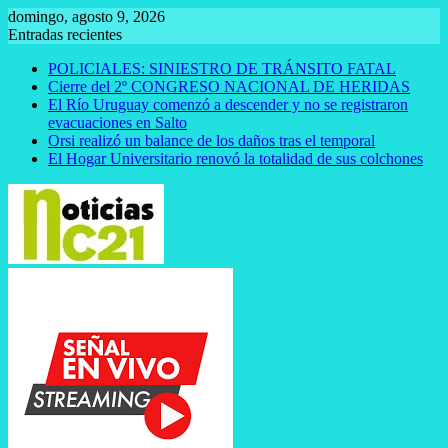
Saltar
domingo, agosto 9, 2026
al
Entradas recientes
contenido
POLICIALES: SINIESTRO DE TRÁNSITO FATAL
Cierre del 2º CONGRESO NACIONAL DE HERIDAS
El Río Uruguay comenzó a descender y no se registraron
evacuaciones en Salto
Orsi realizó un balance de los daños tras el temporal
El Hogar Universitario renovó la totalidad de sus colchones