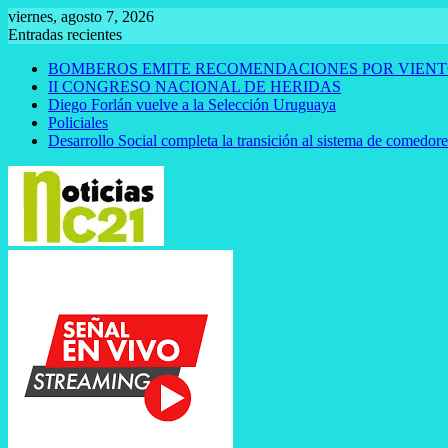
Saltar
viernes, agosto 7, 2026
al
Entradas recientes
contenido
BOMBEROS EMITE RECOMENDACIONES POR VIENT
II CONGRESO NACIONAL DE HERIDAS
Diego Forlán vuelve a la Selección Uruguaya
Policiales
Desarrollo Social completa la transición al sistema de comedor