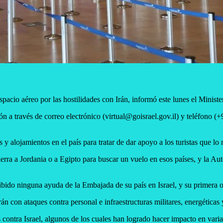
espacio aéreo por las hostilidades con Irán, informó este lunes el Ministe
ación a través de correo electrónico (virtual@goisrael.gov.il) y teléfo
y alojamientos en el país para tratar de dar apoyo a los turistas que lo 
erra a Jordania o a Egipto para buscar un vuelo en esos países, y la Aut
ibido ninguna ayuda de la Embajada de su país en Israel, y su primera o
rán con ataques contra personal e infraestructuras militares, energética
os contra Israel, algunos de los cuales han logrado hacer impacto en var