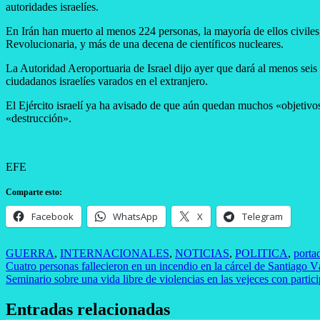
autoridades israelíes.
En Irán han muerto al menos 224 personas, la mayoría de ellos civiles, 
Revolucionaria, y más de una decena de científicos nucleares.
La Autoridad Aeroportuaria de Israel dijo ayer que dará al menos seis h
ciudadanos israelíes varados en el extranjero.
El Ejército israelí ya ha avisado de que aún quedan muchos «objetivos
«destrucción».
EFE
Comparte esto:
Facebook
WhatsApp
X
Telegram
GUERRA
,
INTERNACIONALES
,
NOTICIAS
,
POLITICA
,
porta
Navegación
Cuatro personas fallecieron en un incendio en la cárcel de Santiago 
Seminario sobre una vida libre de violencias en las vejeces con partic
de
entradas
Entradas relacionadas