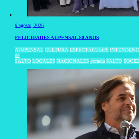
9 agosto, 2026
FELICIDADES AUPENSAL 80 AÑOS
AJUPENSAL
CULTURA
ESPECTÁCULOS
INTENDENC
de
SALTO
LOCALES
NACIONALES
portada
SALTO
SOCI