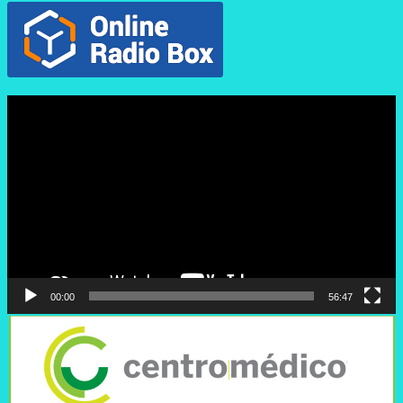
Reproductor
de
vídeo
00:00
56:47