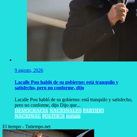
9 agosto, 2026
Lacalle Pou habló de su gobierno: está tranquilo y
satisfecho, pero no conforme, dijo
Lacalle Pou habló de su gobierno: está tranquilo y satisfecho,
pero no conforme, dijo Dijo que...
DEMOCRACIA
NACIONALES
PARTIDO
NACIONAL
POLITICA
portada
El tiempo - Tutiempo.net