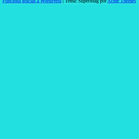
Funciona gracias a WordPress
|
Tema: SuperMag por
Acme Themes