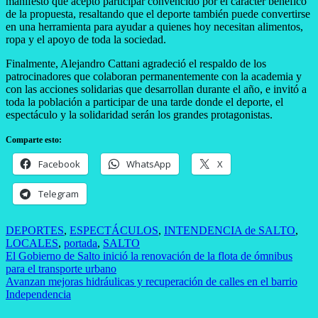
manifestó que aceptó participar convencido por el carácter benéfico
de la propuesta, resaltando que el deporte también puede convertirse
en una herramienta para ayudar a quienes hoy necesitan alimentos,
ropa y el apoyo de toda la sociedad.
Finalmente, Alejandro Cattani agradeció el respaldo de los
patrocinadores que colaboran permanentemente con la academia y
con las acciones solidarias que desarrollan durante el año, e invitó a
toda la población a participar de una tarde donde el deporte, el
espectáculo y la solidaridad serán los grandes protagonistas.
Comparte esto:
Facebook
WhatsApp
X
Telegram
DEPORTES
,
ESPECTÁCULOS
,
INTENDENCIA de SALTO
,
LOCALES
,
portada
,
SALTO
Navegación
El Gobierno de Salto inició la renovación de la flota de ómnibus
para el transporte urbano
de
Avanzan mejoras hidráulicas y recuperación de calles en el barrio
entradas
Independencia