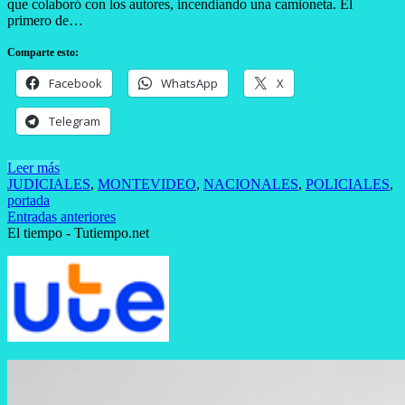
que colaboró con los autores, incendiando una camioneta. El
primero de…
Comparte esto:
Facebook
WhatsApp
X
Telegram
Leer más
JUDICIALES
,
MONTEVIDEO
,
NACIONALES
,
POLICIALES
,
portada
Navegación
Entradas anteriores
El tiempo - Tutiempo.net
de
entradas