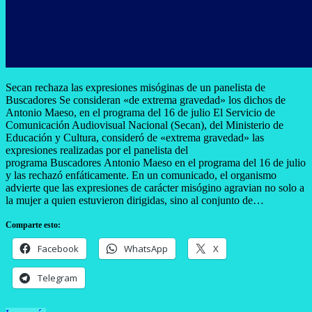
Secan rechaza las expresiones misóginas de un panelista de
Buscadores Se consideran «de extrema gravedad» los dichos de
Antonio Maeso, en el programa del 16 de julio El Servicio de
Comunicación Audiovisual Nacional (Secan), del Ministerio de
Educación y Cultura, consideró de «extrema gravedad» las
expresiones realizadas por el panelista del
programa Buscadores Antonio Maeso en el programa del 16 de julio
y las rechazó enfáticamente. En un comunicado, el organismo
advierte que las expresiones de carácter misógino agravian no solo a
la mujer a quien estuvieron dirigidas, sino al conjunto de…
Comparte esto:
Facebook
WhatsApp
X
Telegram