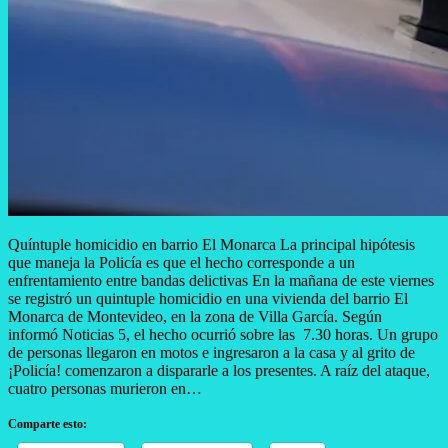
Quíntuple homicidio en barrio El Monarca La principal hipótesis
que maneja la Policía es que el hecho corresponde a un
enfrentamiento entre bandas delictivas En la mañana de este viernes
se registró un quintuple homicidio en una vivienda del barrio El
Monarca de Montevideo, en la zona de Villa García. Según
informó Noticias 5, el hecho ocurrió sobre las 7.30 horas. Un grupo
de personas llegaron en motos e ingresaron a la casa y al grito de
¡Policía! comenzaron a dispararle a los presentes. A raíz del ataque,
cuatro personas murieron en…
Comparte esto: