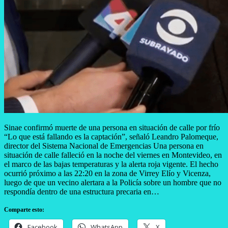
Sinae confirmó muerte de una persona en situación de calle por frío
“Lo que está fallando es la captación”, señaló Leandro Palomeque,
director del Sistema Nacional de Emergencias Una persona en
situación de calle falleció en la noche del viernes en Montevideo, en
el marco de las bajas temperaturas y la alerta roja vigente. El hecho
ocurrió próximo a las 22:20 en la zona de Virrey Elío y Vicenza,
luego de que un vecino alertara a la Policía sobre un hombre que no
respondía dentro de una estructura precaria en…
Comparte esto:
Facebook
WhatsApp
X