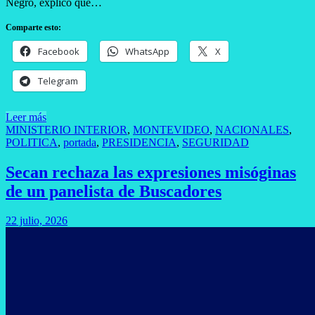
Negro, explicó que…
Comparte esto:
Facebook
WhatsApp
X
Telegram
Leer más
MINISTERIO INTERIOR
,
MONTEVIDEO
,
NACIONALES
,
POLITICA
,
portada
,
PRESIDENCIA
,
SEGURIDAD
Secan rechaza las expresiones misóginas
de un panelista de Buscadores
22 julio, 2026