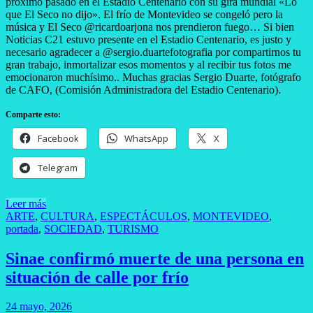
próximo pasado en el Estadio Centenario con su gira mundial «Lo
que El Seco no dijo». El frío de Montevideo se congeló pero la
música y El Seco @ricardoarjona nos prendieron fuego… Si bien
Noticias C21 estuvo presente en el Estadio Centenario, es justo y
necesario agradecer a @sergio.duartefotografia por compartirnos tu
gran trabajo, inmortalizar esos momentos y al recibir tus fotos me
emocionaron muchísimo.. Muchas gracias Sergio Duarte, fotógrafo
de CAFO, (Comisión Administradora del Estadio Centenario).
Comparte esto:
Facebook
WhatsApp
X
Telegram
Leer más
ARTE
,
CULTURA
,
ESPECTÁCULOS
,
MONTEVIDEO
,
portada
,
SOCIEDAD
,
TURISMO
Sinae confirmó muerte de una persona en
situación de calle por frío
24 mayo, 2026