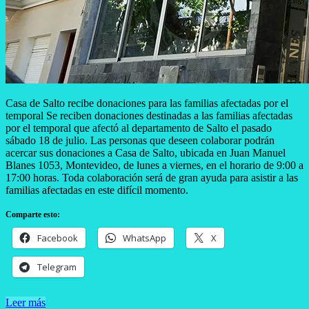
Casa de Salto recibe donaciones para las familias afectadas por el
temporal Se reciben donaciones destinadas a las familias afectadas
por el temporal que afectó al departamento de Salto el pasado
sábado 18 de julio. Las personas que deseen colaborar podrán
acercar sus donaciones a Casa de Salto, ubicada en Juan Manuel
Blanes 1053, Montevideo, de lunes a viernes, en el horario de 9:00 a
17:00 horas. Toda colaboración será de gran ayuda para asistir a las
familias afectadas en este difícil momento.
Comparte esto:
Facebook
WhatsApp
X
Telegram
Leer más