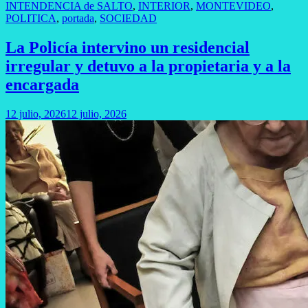
INTENDENCIA de SALTO
,
INTERIOR
,
MONTEVIDEO
,
POLITICA
,
portada
,
SOCIEDAD
La Policía intervino un residencial
irregular y detuvo a la propietaria y a la
encargada
12 julio, 2026
12 julio, 2026