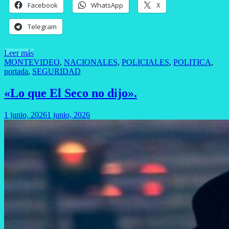
Facebook
WhatsApp
X
Telegram
Leer más
MONTEVIDEO
,
NACIONALES
,
POLICIALES
,
POLITICA
,
portada
,
SEGURIDAD
«Lo que El Seco no dijo».
1 junio, 2026
1 junio, 2026