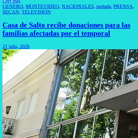
Leer más
GENERO
,
MONTEVIDEO
,
NACIONALES
,
portada
,
PRENSA
,
SECAN
,
TELEVISIÓN
Casa de Salto recibe donaciones para las
familias afectadas por el temporal
21 julio, 2026