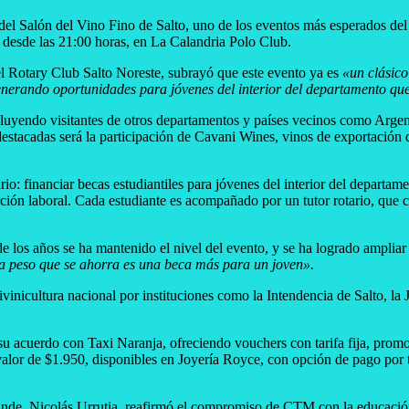
 del Salón del Vino Fino de Salto, uno de los eventos más esperados de
, desde las 21:00 horas, en La Calandria Polo Club.
el Rotary Club Salto Noreste, subrayó que este evento ya es
«un clásic
nerando oportunidades para jóvenes del interior del departamento que 
uyendo visitantes de otros departamentos y países vecinos como Argent
destacadas será la participación de Cavani Wines, vinos de exportación 
rio: financiar becas estudiantiles para jóvenes del interior del departam
ción laboral. Cada estudiante es acompañado por un tutor rotario, que c
de los años se ha mantenido el nivel del evento, y se ha logrado amplia
a peso que se ahorra es una beca más para un joven».
itivinicultura nacional por instituciones como la Intendencia de Salto, l
 su acuerdo con Taxi Naranja, ofreciendo vouchers con tarifa fija, prom
valor de $1.950, disponibles en Joyería Royce, con opción de pago por t
de, Nicolás Urrutia, reafirmó el compromiso de CTM con la educación 