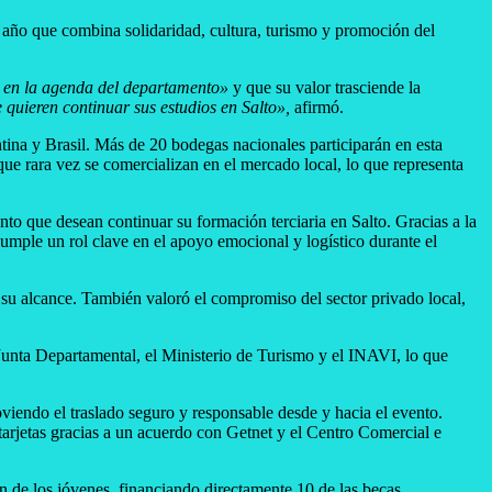
l año que combina solidaridad, cultura, turismo y promoción del
o en la agenda del departamento»
y que su valor trasciende la
quieren continuar sus estudios en Salto»,
afirmó.
ina y Brasil. Más de 20 bodegas nacionales participarán en esta
que rara vez se comercializan en el mercado local, lo que representa
ento que desean continuar su formación terciaria en Salto. Gracias a la
umple un rol clave en el apoyo emocional y logístico durante el
r su alcance. También valoró el compromiso del sector privado local,
a Junta Departamental, el Ministerio de Turismo y el INAVI, lo que
oviendo el traslado seguro y responsable desde y hacia el evento.
arjetas gracias a un acuerdo con Getnet y el Centro Comercial e
de los jóvenes, financiando directamente 10 de las becas