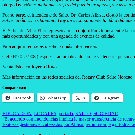
otorgadas.
«No es plata nuestra, es del pueblo uruguayo, y vuelve a 
Por su parte, el intendente de Salto, Dr. Carlos Albisu, elogió la con
solo económico, es humano. Hay un acompañamiento día a día que much
El Salón del Vino Fino representa una conjunción virtuosa entre la so
más oportunidades y con una agenda de eventos de calidad.
Para adquirir entradas o solicitar más información:
Cel. 099 057 908 (respuesta automática de noche y atención personali
Venta física en Joyería Royce
Más información en las redes sociales del Rotary Club Salto Noreste:
Comparte esto:
Facebook
WhatsApp
X
Telegram
EDUCACIÒN
,
LOCALES
,
portada
,
SALTO
,
SOCIEDAD
Navegación
“El acuerdo con intendencias implica la mayor transferencia de recurso
Exitosas gestiones encabezadas por Albisu permitieron pagar todos lo
de