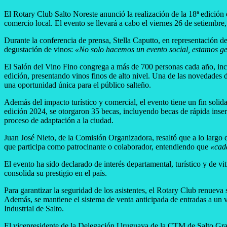
El Rotary Club Salto Noreste anunció la realización de la 18ª edición
comercio local. El evento se llevará a cabo el viernes 26 de setiembre
Durante la conferencia de prensa, Stella Caputto, en representación d
degustación de vinos:
«No solo hacemos un evento social, estamos ge
El Salón del Vino Fino congrega a más de 700 personas cada año, incl
edición, presentando vinos finos de alto nivel. Una de las novedades 
una oportunidad única para el público salteño.
Además del impacto turístico y comercial, el evento tiene un fin solida
edición 2024, se otorgaron 35 becas, incluyendo becas de rápida inser
proceso de adaptación a la ciudad.
Juan José Nieto, de la Comisión Organizadora, resaltó que a lo largo 
que participa como patrocinante o colaborador, entendiendo que
«cad
El evento ha sido declarado de interés departamental, turístico y de v
consolida su prestigio en el país.
Para garantizar la seguridad de los asistentes, el Rotary Club renueva
Además, se mantiene el sistema de venta anticipada de entradas a un 
Industrial de Salto.
El vicepresidente de la Delegación Uruguaya de la CTM de Salto Gran