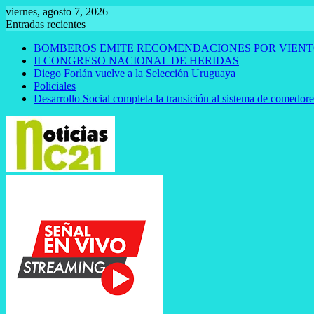
Saltar
viernes, agosto 7, 2026
al
Entradas recientes
contenido
BOMBEROS EMITE RECOMENDACIONES POR VIENT
II CONGRESO NACIONAL DE HERIDAS
Diego Forlán vuelve a la Selección Uruguaya
Policiales
Desarrollo Social completa la transición al sistema de comedor