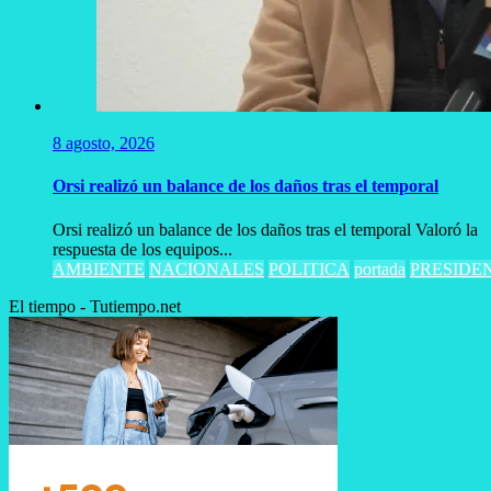
8 agosto, 2026
Orsi realizó un balance de los daños tras el temporal
Orsi realizó un balance de los daños tras el temporal Valoró la
respuesta de los equipos...
AMBIENTE
NACIONALES
POLITICA
portada
PRESIDE
El tiempo - Tutiempo.net