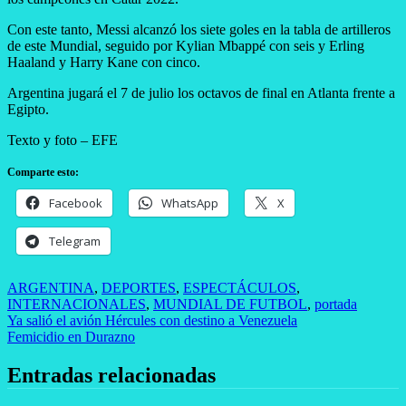
Con este tanto, Messi alcanzó los siete goles en la tabla de artilleros
de este Mundial, seguido por Kylian Mbappé con seis y Erling
Haaland y Harry Kane con cinco.
Argentina jugará el 7 de julio los octavos de final en Atlanta frente a
Egipto.
Texto y foto – EFE
Comparte esto:
Facebook
WhatsApp
X
Telegram
ARGENTINA
,
DEPORTES
,
ESPECTÁCULOS
,
INTERNACIONALES
,
MUNDIAL DE FUTBOL
,
portada
Navegación
Ya salió el avión Hércules con destino a Venezuela
Femicidio en Durazno
de
entradas
Entradas relacionadas