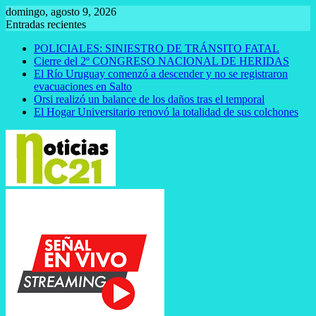
Saltar
domingo, agosto 9, 2026
al
Entradas recientes
contenido
POLICIALES: SINIESTRO DE TRÁNSITO FATAL
Cierre del 2º CONGRESO NACIONAL DE HERIDAS
El Río Uruguay comenzó a descender y no se registraron
evacuaciones en Salto
Orsi realizó un balance de los daños tras el temporal
El Hogar Universitario renovó la totalidad de sus colchones