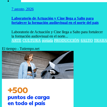
7 agosto, 2026
Laboratorio de Actuación y Cine llega a Salto para
fortalecer la formación audiovisual en el norte del país
Laboratorio de Actuación y Cine llega a Salto para fortalecer
la formación audiovisual en el norte...
ARTE
CULTURA
portada
PRODUCCIÓN
SALTO
TRABA
El tiempo - Tutiempo.net