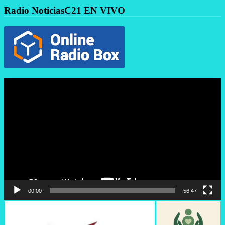
Radio NoticiasC21 EN VIVO
Reproductor
de
vídeo
00:00
56:47