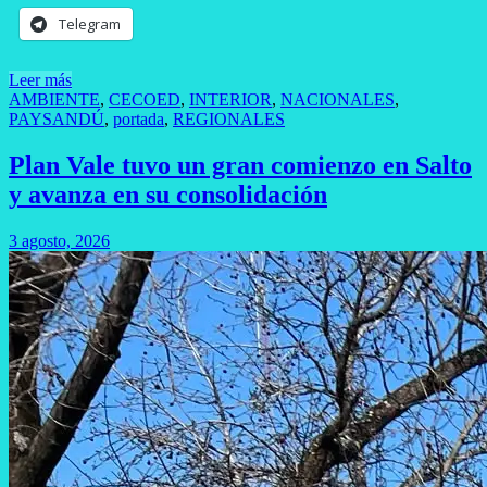
Telegram
Leer más
AMBIENTE
,
CECOED
,
INTERIOR
,
NACIONALES
,
PAYSANDÚ
,
portada
,
REGIONALES
Plan Vale tuvo un gran comienzo en Salto
y avanza en su consolidación
3 agosto, 2026