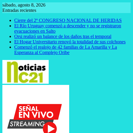
Saltar
sábado, agosto 8, 2026
al
Entradas recientes
contenido
Cierre del 2º CONGRESO NACIONAL DE HERIDAS
El Río Uruguay comenzó a descender y no se registraron
evacuaciones en Salto
Orsi realizó un balance de los daños tras el temporal
El Hogar Universitario renovó la totalidad de sus colchones
Comenzó el realojo de 42 familias de La Amarilla y La
Esperanza al Complejo Oribe