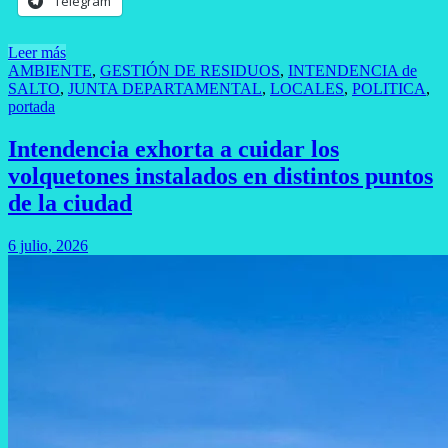
Telegram
Leer más
AMBIENTE
,
GESTIÓN DE RESIDUOS
,
INTENDENCIA de
SALTO
,
JUNTA DEPARTAMENTAL
,
LOCALES
,
POLITICA
,
portada
Intendencia exhorta a cuidar los
volquetones instalados en distintos puntos
de la ciudad
6 julio, 2026