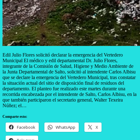
Edil Julio Flores solicitó declarar la emergencia del Vertedero
Municipal El médico y edil departamental Dr. Julio Flores,
integrante de la Comisión de Salud, Higiene y Medio Ambiente de
la Junta Departamental de Salto, solicitó al intendente Carlos Albisu
que se declare la emergencia del Vertedero Municipal, tras constatar
la situación actual del sitio de disposición final de residuos del
departamento. El planteo fue realizado este martes durante una
recorrida encabezada por el intendente de Salto, Carlos Albisu, en la
que también participaron el secretario general, Walter Texeira
Núñez; el…
Comparte esto:
Facebook
WhatsApp
X