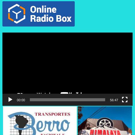
Reproductor
de
vídeo
00:00
56:47