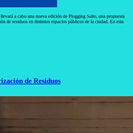
llevará a cabo una nueva edición de Plogging Salto, una propuesta
ón de residuos en distintos espacios públicos de la ciudad. En esta
rización de Residuos