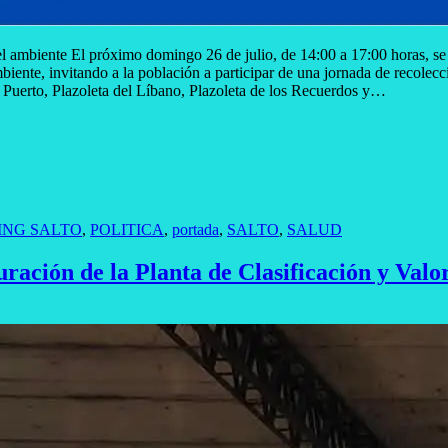
l ambiente El próximo domingo 26 de julio, de 14:00 a 17:00 horas, se 
ente, invitando a la población a participar de una jornada de recolecci
o Puerto, Plazoleta del Líbano, Plazoleta de los Recuerdos y…
ING SALTO
,
POLITICA
,
portada
,
SALTO
,
SALUD
ración de la Planta de Clasificación y Valo