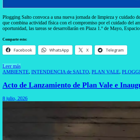
Plogging Salto convoca a una nueva jornada de limpieza y cuidado de
que combina actividad física con el compromiso por el cuidado del ambi
oportunidad, las tareas se desarrollarán en Plaza 1.º de Mayo, Espaci
Comparte esto:
Facebook
WhatsApp
X
Telegram
Leer más
AMBIENTE
,
INTENDENCIA de SALTO
,
PLAN VALE
,
PLOGG
Acto de Lanzamiento de Plan Vale e Inaugu
8 julio, 2026