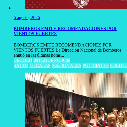
6 agosto, 2026
BOMBEROS EMITE RECOMENDACIONES POR
VIENTOS FUERTES
BOMBEROS EMITE RECOMENDACIONES POR
VIENTOS FUERTES La Dirección Nacional de Bomberos
emitió en las últimas horas...
CECOED
INTENDENCIA de
SALTO
LOCALES
NACIONALES
POLICIALES
POLITI