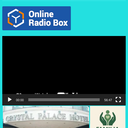
Reproductor
de
vídeo
00:00
56:47