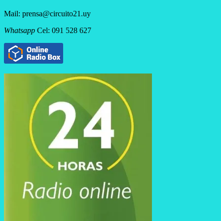
Mail: prensa@circuito21.uy
Whatsapp
Cel: 091 528 627