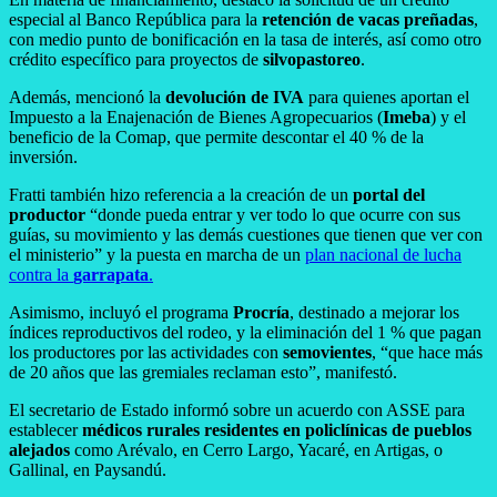
especial al Banco República para la
retención de vacas preñadas
,
con medio punto de bonificación en la tasa de interés, así como otro
crédito específico para proyectos de
silvopastoreo
.
Además, mencionó la
devolución de IVA
para quienes aportan el
Impuesto a la Enajenación de Bienes Agropecuarios (
Imeba
) y el
beneficio de la Comap, que permite descontar el 40 % de la
inversión.
Fratti también hizo referencia a la creación de un
portal del
productor
“donde pueda entrar y ver todo lo que ocurre con sus
guías, su movimiento y las demás cuestiones que tienen que ver con
el ministerio” y la puesta en marcha de un
plan nacional de lucha
contra la
garrapata
.
Asimismo, incluyó el programa
Procría
, destinado a mejorar los
índices reproductivos del rodeo, y la eliminación del 1 % que pagan
los productores por las actividades con
semovientes
, “que hace más
de 20 años que las gremiales reclaman esto”, manifestó.
El secretario de Estado informó sobre un acuerdo con ASSE para
establecer
médicos rurales residentes en policlínicas de pueblos
alejados
como Arévalo, en Cerro Largo, Yacaré, en Artigas, o
Gallinal, en Paysandú.