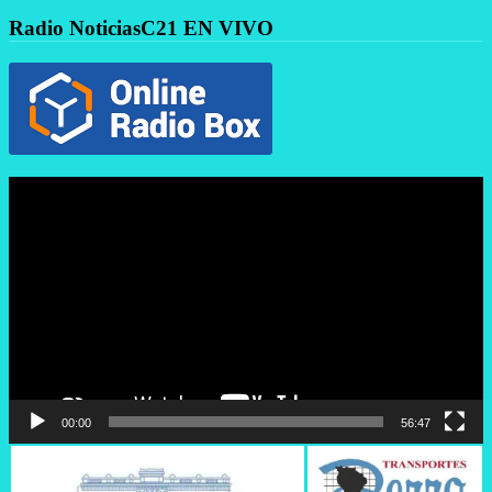
Radio NoticiasC21 EN VIVO
Reproductor
de
vídeo
00:00
56:47