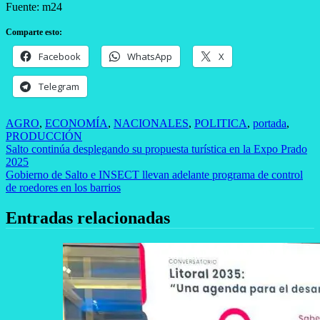
Fuente: m24
Comparte esto:
Facebook
WhatsApp
X
Telegram
AGRO
,
ECONOMÍA
,
NACIONALES
,
POLITICA
,
portada
,
PRODUCCIÓN
Navegación
Salto continúa desplegando su propuesta turística en la Expo Prado
2025
de
Gobierno de Salto e INSECT llevan adelante programa de control
entradas
de roedores en los barrios
Entradas relacionadas