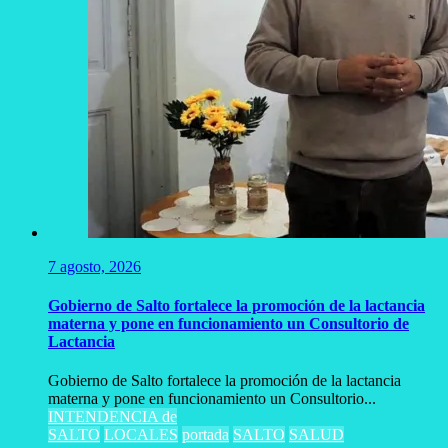
7 agosto, 2026
Gobierno de Salto fortalece la promoción de la lactancia
materna y pone en funcionamiento un Consultorio de
Lactancia
Gobierno de Salto fortalece la promoción de la lactancia
materna y pone en funcionamiento un Consultorio...
INTENDENCIA de
SALTO
LOCALES
portada
SALTO
SALUD