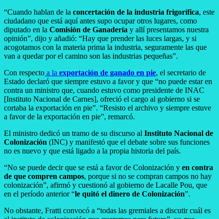
“Cuando hablan de la
concertación de la industria frigorífica
, este
ciudadano que está aquí antes supo ocupar otros lugares, como
diputado en la
Comisión de Ganadería
y allí presentamos nuestra
opinión”, dijo y añadió: “Hay que prender las luces largas, y si
acogotamos con la materia prima la industria, seguramente las que
van a quedar por el camino son las industrias pequeñas”.
Con respecto
a la
exportación de ganado en pie
, el secretario de
Estado declaró que siempre estuvo a favor y que “no puede estar en
contra un ministro que, cuando estuvo como presidente de INAC
[Instituto Nacional de Carnes], ofreció el cargo al gobierno si se
cortaba la exportación en pie”. “Resisto el archivo y siempre estuve
a favor de la exportación en pie”, remarcó.
El ministro dedicó un tramo de su discurso al
Instituto Nacional de
Colonización
(INC) y manifestó que el debate sobre sus funciones
no es nuevo y que está ligado a la propia historia del país.
“No se puede decir que se está a favor de Colonización y
en contra
de que compren campos
, porque si no se compran campos no hay
colonización”, afirmó y cuestionó al gobierno de Lacalle Pou, que
en el período anterior “
le quitó el dinero de Colonización
”.
No obstante, Fratti convocó a “todas las gremiales a discutir cuál es