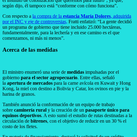
el instituto de colonización que queremos para futuro”, ya que,
según dijo, él tampoco está “conforme con cómo funciona”.
Con respecto a
la compra de la
estancia María Dolores
, adquirida
por el INC y eje de controversias,
Fratti enfatizó: “La gente decidió
un programa de gobierno que tiene incluido 25.000 hectáreas,
fundamentalmente, para la lechería y en ese camino es el que
comenzamos, ni más ni menos”.
Acerca de las medidas
El ministro enumeró una serie de
medidas
impulsadas por el
gobierno
para el sector agropecuario
. Entre ellas, señaló
la
apertura de mercados
para la carne avícola en Kuwait y Hong
Kong, la miel con destino a Bolivia y Catar, los ovinos en pie y la
harina de granos.
También anunció la conformación de un equipo de trabajo
sobre
caminería rural
y la creación de un
pasaporte único para
equinos deportivos
. A esto sumó el estudio de rutas destinadas a la
circulación de
bitrenes
, con el objetivo de reducir en un 30 % el
costo de los fletes.
En materia de financiamiento, destacó la solicitud de un crédito