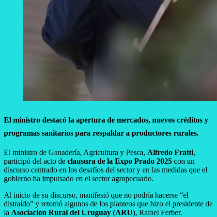
El ministro destacó la apertura de mercados, nuevos créditos y
programas sanitarios para respaldar a productores rurales.
El ministro de Ganadería, Agricultura y Pesca,
Alfredo Fratti
,
participó del acto de
clausura de la Expo Prado 2025
con un
discurso centrado en los desafíos del sector y en las medidas que el
gobierno ha impulsado en el sector agropecuario.
Al inicio de su discurso, manifestó que no podría hacerse “el
distraído” y retomó algunos de los planteos que hizo el presidente de
la
Asociación Rural del Uruguay
(
ARU
), Rafael Ferber.