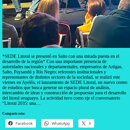
*SEDE Litoral se presentó en Salto con una mirada puesta en el
desarrollo de la región* Con una importante presencia de
autoridades nacionales y departamentales, empresarios de Artigas,
Salto, Paysandú y Río Negro; referentes institucionales y
representantes de distintos sectores de la sociedad, se realizó este
viernes en Ayelén, el lanzamiento de SEDE Litoral, un nuevo centro
de estudios que busca generar un espacio plural de análisis,
intercambio de ideas y construcción de propuestas para el desarrollo
del litoral uruguayo. La actividad tuvo como eje el conversatorio
“Litoral 2035: una…
Comparte esto:
Facebook
WhatsApp
X