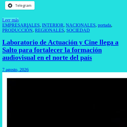
Telegram
Leer más
EMPRESARIALES
,
INTERIOR
,
NACIONALES
,
portada
,
PRODUCCIÓN
,
REGIONALES
,
SOCIEDAD
Laboratorio de Actuación y Cine llega a
Salto para fortalecer la formación
audiovisual en el norte del país
7 agosto, 2026