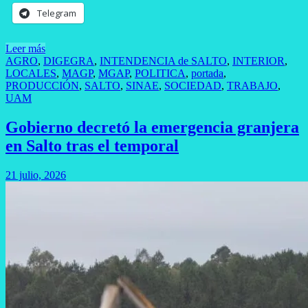
Telegram
Leer más
AGRO
,
DIGEGRA
,
INTENDENCIA de SALTO
,
INTERIOR
,
LOCALES
,
MAGP
,
MGAP
,
POLITICA
,
portada
,
PRODUCCIÓN
,
SALTO
,
SINAE
,
SOCIEDAD
,
TRABAJO
,
UAM
Gobierno decretó la emergencia granjera
en Salto tras el temporal
21 julio, 2026