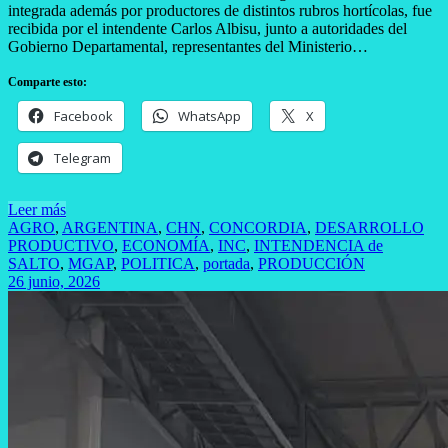
integrada además por productores de distintos rubros hortícolas, fue
recibida por el intendente Carlos Albisu, junto a autoridades del
Gobierno Departamental, representantes del Ministerio…
Comparte esto:
Facebook
WhatsApp
X
Telegram
Leer más
AGRO
,
ARGENTINA
,
CHN
,
CONCORDIA
,
DESARROLLO
PRODUCTIVO
,
ECONOMÍA
,
INC
,
INTENDENCIA de
SALTO
,
MGAP
,
POLITICA
,
portada
,
PRODUCCIÓN
26 junio, 2026