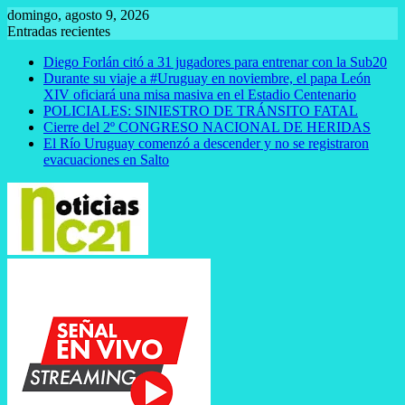
Saltar
domingo, agosto 9, 2026
al
Entradas recientes
contenido
Diego Forlán citó a 31 jugadores para entrenar con la Sub20
Durante su viaje a #Uruguay en noviembre, el papa León
XIV oficiará una misa masiva en el Estadio Centenario
POLICIALES: SINIESTRO DE TRÁNSITO FATAL
Cierre del 2º CONGRESO NACIONAL DE HERIDAS
El Río Uruguay comenzó a descender y no se registraron
evacuaciones en Salto