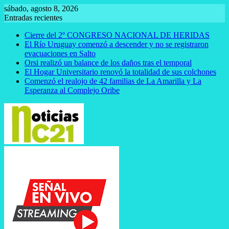
Saltar
sábado, agosto 8, 2026
al
Entradas recientes
contenido
Cierre del 2º CONGRESO NACIONAL DE HERIDAS
El Río Uruguay comenzó a descender y no se registraron
evacuaciones en Salto
Orsi realizó un balance de los daños tras el temporal
El Hogar Universitario renovó la totalidad de sus colchones
Comenzó el realojo de 42 familias de La Amarilla y La
Esperanza al Complejo Oribe