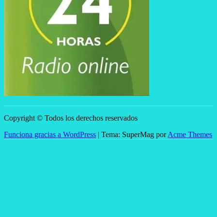
Copyright © Todos los derechos reservados
Funciona gracias a WordPress
|
Tema: SuperMag por
Acme Themes