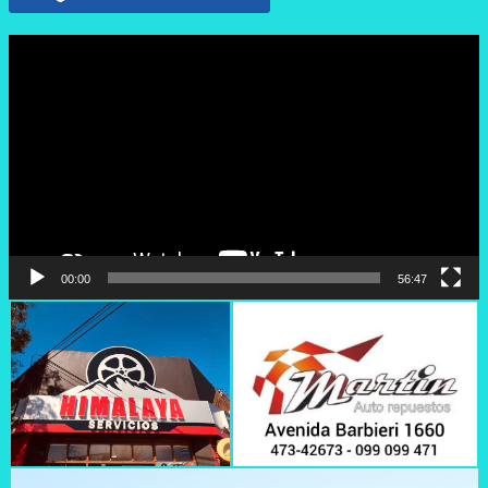
Reproductor
de
vídeo
00:00
56:47