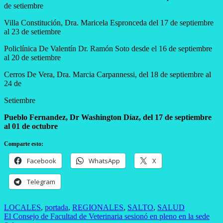
de setiembre
Villa Constitución, Dra. Maricela Espronceda del 17 de septiembre
al 23 de setiembre
Policlínica De Valentín Dr. Ramón Soto desde el 16 de septiembre
al 20 de setiembre
Cerros De Vera, Dra. Marcia Carpannessi, del 18 de septiembre al
24 de
Setiembre
Pueblo Fernandez, Dr Washington Díaz, del 17 de septiembre
al 01 de octubre
Comparte esto:
Facebook
WhatsApp
X
Telegram
LOCALES
,
portada
,
REGIONALES
,
SALTO
,
SALUD
Navegación
El Consejo de Facultad de Veterinaria sesionó en pleno en la sede