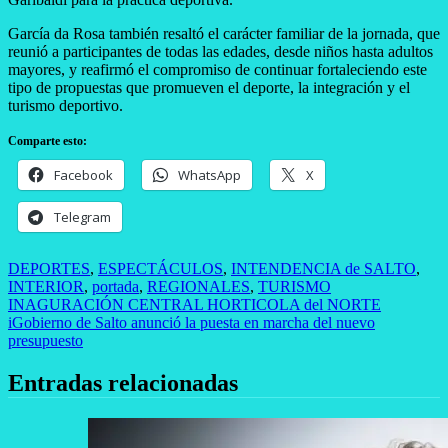
García da Rosa también resaltó el carácter familiar de la jornada, que
reunió a participantes de todas las edades, desde niños hasta adultos
mayores, y reafirmó el compromiso de continuar fortaleciendo este
tipo de propuestas que promueven el deporte, la integración y el
turismo deportivo.
Comparte esto:
Facebook
WhatsApp
X
Telegram
DEPORTES
,
ESPECTÁCULOS
,
INTENDENCIA de SALTO
,
INTERIOR
,
portada
,
REGIONALES
,
TURISMO
Navegación
INAGURACIÓN CENTRAL HORTICOLA del NORTE
iGobierno de Salto anunció la puesta en marcha del nuevo
de
presupuesto
entradas
Entradas relacionadas