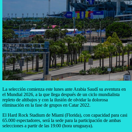
La selección comienza este lunes ante Arabia Saudí su aventura en
el Mundial 2026, a la que llega después de un ciclo mundialista
repleto de altibajos y con la ilusión de olvidar la dolorosa
eliminación en la fase de grupos en Catar 2022.
El Hard Rock Stadium de Miami (Florida), con capacidad para casi
65.000 espectadores, será la sede para la participación de ambas
selecciones a partir de las 19:00 (hora uruguaya).