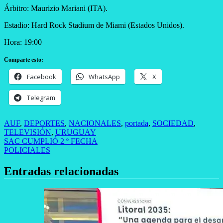
Árbitro: Maurizio Mariani (ITA).
Estadio: Hard Rock Stadium de Miami (Estados Unidos).
Hora: 19:00
Comparte esto:
Facebook
WhatsApp
X
Telegram
AUF
,
DEPORTES
,
NACIONALES
,
portada
,
SOCIEDAD
,
TELEVISIÓN
,
URUGUAY
Navegación
SAC CUMPLIÓ 2 º FECHA
POLICIALES
de
entradas
Entradas relacionadas