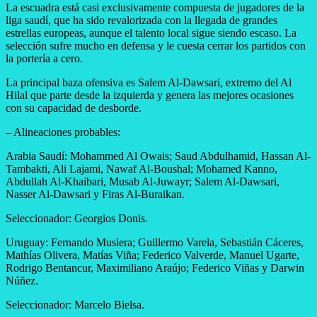
La escuadra está casi exclusivamente compuesta de jugadores de la
liga saudí, que ha sido revalorizada con la llegada de grandes
estrellas europeas, aunque el talento local sigue siendo escaso. La
selección sufre mucho en defensa y le cuesta cerrar los partidos con
la portería a cero.
La principal baza ofensiva es Salem Al-Dawsari, extremo del Al
Hilal que parte desde la izquierda y genera las mejores ocasiones
con su capacidad de desborde.
– Alineaciones probables:
Arabia Saudí: Mohammed Al Owais; Saud Abdulhamid, Hassan Al-
Tambakti, Ali Lajami, Nawaf Al-Boushal; Mohamed Kanno,
Abdullah Al-Khaibari, Musab Al-Juwayr; Salem Al-Dawsari,
Nasser Al-Dawsari y Firas Al-Buraikan.
Seleccionador: Georgios Donis.
Uruguay: Fernando Muslera; Guillermo Varela, Sebastián Cáceres,
Mathías Olivera, Matías Viña; Federico Valverde, Manuel Ugarte,
Rodrigo Bentancur, Maximiliano Araújo; Federico Viñas y Darwin
Núñez.
Seleccionador: Marcelo Bielsa.