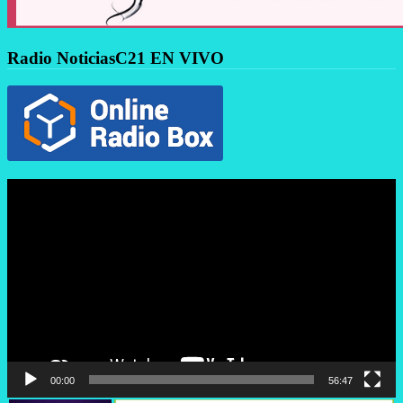
Radio NoticiasC21 EN VIVO
Reproductor
de
vídeo
00:00
56:47