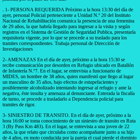
. 1- PERSONA REQUERIDA Próximo a la hora 13:30 del día de
ayer, personal Policial perteneciente a Unidad N.º 20 del Instituto
Nacional de Rehabilitación comunica la presencia de una femenina
de 29 años, la que habría llegado para ingresar a la visita y según
registros en el Sistema de Gestión de Seguridad Publica, presentaría
requisitoria vigente, por lo que se procede a su traslado para los
tramites correspondientes. Trabaja personal de Dirección de
Investigaciones
2- AMENAZAS En el día de ayer, próximo a la hora 15:30 se
recibe comunicación por desorden en Refugio ubicado en Batallón
de Infantería N.º7. En el lugar, se entrevista a funcionario de
MIDES, un hombre de 38 años, quien manifestó que llego al lugar
un masculino de 35 años, bajo efectos de estupefacientes y
posiblemente alcoholizado intentando ingresar al refugio y ante la
negativa, éste insulta y amenaza al denunciante. Enterada la fiscalía
de turno, se procede a trasladarlo a Dependencia policial para
tramites de rigor.
3- SINIESTRO DE TRANSITO. En el día de ayer, próximo a la
hora 16:00 se toma conocimiento de un siniestro de transito en Ruta
3 (By Pass Km 483). En el lugar, se entrevista a una joven de 22
años, la que relato que circulaba como acompañante junto a su hijo
de 4 años, en moto conducida por la pareja el cual pierde el dominio