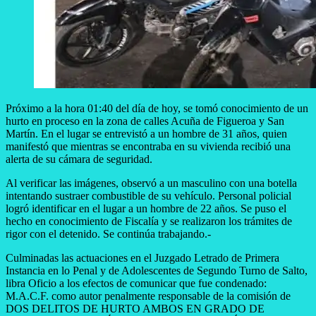
Próximo a la hora 01:40 del día de hoy, se tomó conocimiento de un
hurto en proceso en la zona de calles Acuña de Figueroa y San
Martín. En el lugar se entrevistó a un hombre de 31 años, quien
manifestó que mientras se encontraba en su vivienda recibió una
alerta de su cámara de seguridad.
Al verificar las imágenes, observó a un masculino con una botella
intentando sustraer combustible de su vehículo. Personal policial
logró identificar en el lugar a un hombre de 22 años. Se puso el
hecho en conocimiento de Fiscalía y se realizaron los trámites de
rigor con el detenido. Se continúa trabajando.-
Culminadas las actuaciones en el Juzgado Letrado de Primera
Instancia en lo Penal y de Adolescentes de Segundo Turno de Salto,
libra Oficio a los efectos de comunicar que fue condenado:
M.A.C.F. como autor penalmente responsable de la comisión de
DOS DELITOS DE HURTO AMBOS EN GRADO DE