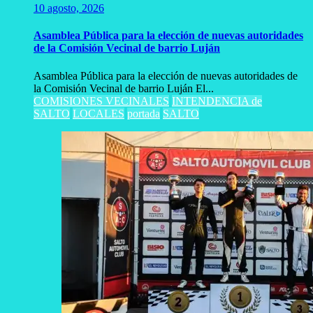
10 agosto, 2026
Asamblea Pública para la elección de nuevas autoridades
de la Comisión Vecinal de barrio Luján
Asamblea Pública para la elección de nuevas autoridades de
la Comisión Vecinal de barrio Luján El...
COMISIONES VECINALES
INTENDENCIA de
SALTO
LOCALES
portada
SALTO