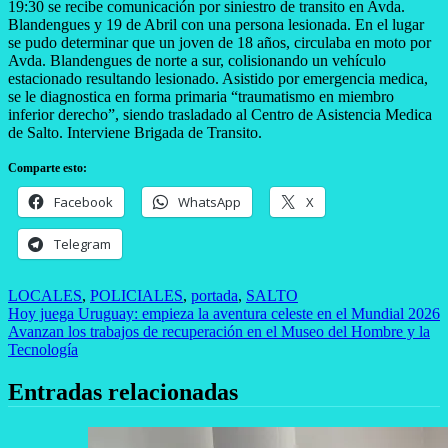
19:30 se recibe comunicación por siniestro de transito en Avda.
Blandengues y 19 de Abril con una persona lesionada. En el lugar
se pudo determinar que un joven de 18 años, circulaba en moto por
Avda. Blandengues de norte a sur, colisionando un vehículo
estacionado resultando lesionado. Asistido por emergencia medica,
se le diagnostica en forma primaria “traumatismo en miembro
inferior derecho”, siendo trasladado al Centro de Asistencia Medica
de Salto. Interviene Brigada de Transito.
Comparte esto:
Facebook
WhatsApp
X
Telegram
LOCALES
,
POLICIALES
,
portada
,
SALTO
Navegación
Hoy juega Uruguay: empieza la aventura celeste en el Mundial 2026
Avanzan los trabajos de recuperación en el Museo del Hombre y la
de
Tecnología
entradas
Entradas relacionadas