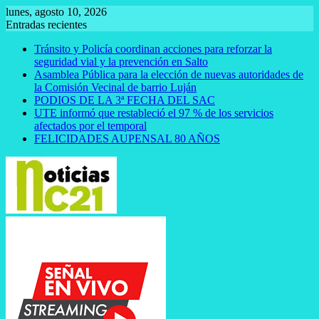
Saltar
lunes, agosto 10, 2026
al
Entradas recientes
contenido
Tránsito y Policía coordinan acciones para reforzar la
seguridad vial y la prevención en Salto
Asamblea Pública para la elección de nuevas autoridades de
la Comisión Vecinal de barrio Luján
PODIOS DE LA 3ª FECHA DEL SAC
UTE informó que restableció el 97 % de los servicios
afectados por el temporal
FELICIDADES AUPENSAL 80 AÑOS