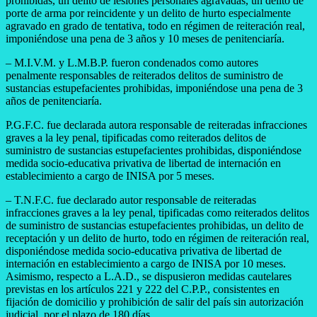
prohibidas, un delito de lesiones personales agravadas, un delito de
porte de arma por reincidente y un delito de hurto especialmente
agravado en grado de tentativa, todo en régimen de reiteración real,
imponiéndose una pena de 3 años y 10 meses de penitenciaría.
– M.I.V.M. y L.M.B.P. fueron condenados como autores
penalmente responsables de reiterados delitos de suministro de
sustancias estupefacientes prohibidas, imponiéndose una pena de 3
años de penitenciaría.
P.G.F.C. fue declarada autora responsable de reiteradas infracciones
graves a la ley penal, tipificadas como reiterados delitos de
suministro de sustancias estupefacientes prohibidas, disponiéndose
medida socio-educativa privativa de libertad de internación en
establecimiento a cargo de INISA por 5 meses.
– T.N.F.C. fue declarado autor responsable de reiteradas
infracciones graves a la ley penal, tipificadas como reiterados delitos
de suministro de sustancias estupefacientes prohibidas, un delito de
receptación y un delito de hurto, todo en régimen de reiteración real,
disponiéndose medida socio-educativa privativa de libertad de
internación en establecimiento a cargo de INISA por 10 meses.
Asimismo, respecto a L.A.D., se dispusieron medidas cautelares
previstas en los artículos 221 y 222 del C.P.P., consistentes en
fijación de domicilio y prohibición de salir del país sin autorización
judicial, por el plazo de 180 días