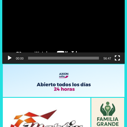
de
vídeo
00:00
56:47