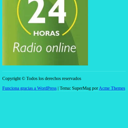
Copyright © Todos los derechos reservados
Funciona gracias a WordPress
|
Tema: SuperMag por
Acme Themes