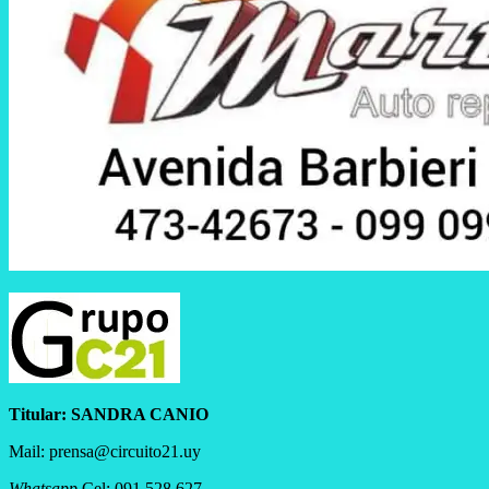
Titular:
SANDRA CANIO
Mail: prensa@circuito21.uy
Whatsapp
Cel: 091 528 627