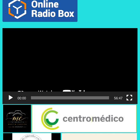
Reproductor
de
vídeo
00:00
56:47