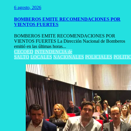
6 agosto, 2026
BOMBEROS EMITE RECOMENDACIONES POR
VIENTOS FUERTES
BOMBEROS EMITE RECOMENDACIONES POR
VIENTOS FUERTES La Dirección Nacional de Bomberos
emitió en las últimas horas...
CECOED
INTENDENCIA de
SALTO
LOCALES
NACIONALES
POLICIALES
POLITI