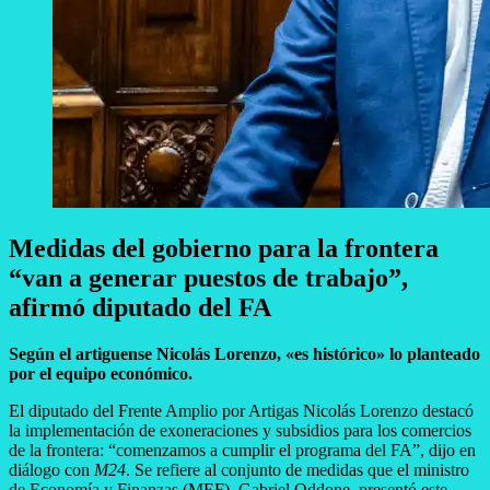
Medidas del gobierno para la frontera
“van a generar puestos de trabajo”,
afirmó diputado del FA
Según el artiguense Nicolás Lorenzo, «es histórico» lo planteado
por el equipo económico.
El diputado del Frente Amplio por Artigas Nicolás Lorenzo destacó
la implementación de exoneraciones y subsidios para los comercios
de la frontera: “comenzamos a cumplir el programa del FA”, dijo en
diálogo con
M24
. Se refiere al conjunto de medidas que el ministro
de Economía y Finanzas (MEF), Gabriel Oddone, presentó este