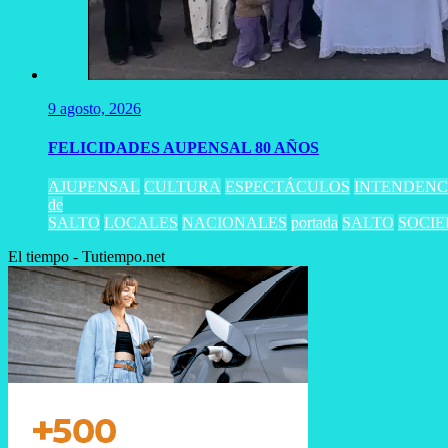
9 agosto, 2026
FELICIDADES AUPENSAL 80 AÑOS
AJUPENSAL
CULTURA
ESPECTÁCULOS
INTENDENC
de
SALTO
LOCALES
NACIONALES
portada
SALTO
SOCI
El tiempo - Tutiempo.net