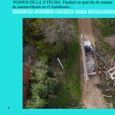
PODIOS DE LA 3ª FECHA Finalizó un gran fin de semana
de automovilismo en el Autódromo...
DEPORTES
INTERIOR
LOCALES
portada
REGULARID