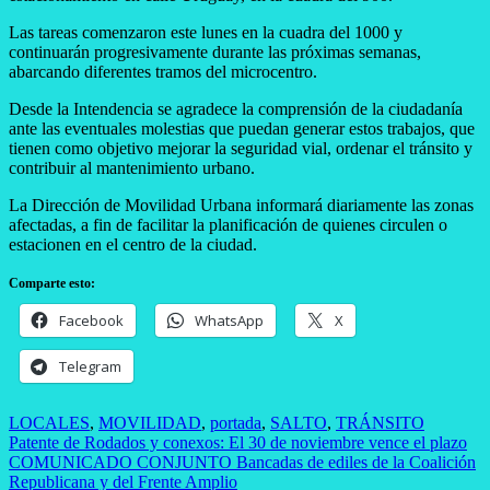
Las tareas comenzaron este lunes en la cuadra del 1000 y
continuarán progresivamente durante las próximas semanas,
abarcando diferentes tramos del microcentro.
Desde la Intendencia se agradece la comprensión de la ciudadanía
ante las eventuales molestias que puedan generar estos trabajos, que
tienen como objetivo mejorar la seguridad vial, ordenar el tránsito y
contribuir al mantenimiento urbano.
La Dirección de Movilidad Urbana informará diariamente las zonas
afectadas, a fin de facilitar la planificación de quienes circulen o
estacionen en el centro de la ciudad.
Comparte esto:
Facebook
WhatsApp
X
Telegram
LOCALES
,
MOVILIDAD
,
portada
,
SALTO
,
TRÁNSITO
Navegación
Patente de Rodados y conexos: El 30 de noviembre vence el plazo
COMUNICADO CONJUNTO Bancadas de ediles de la Coalición
de
Republicana y del Frente Amplio