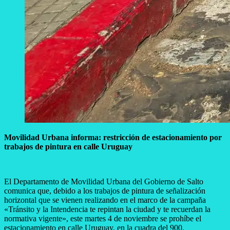
Movilidad Urbana informa: restricción de estacionamiento por
trabajos de pintura en calle Uruguay
El Departamento de Movilidad Urbana del Gobierno de Salto
comunica que, debido a los trabajos de pintura de señalización
horizontal que se vienen realizando en el marco de la campaña
«Tránsito y la Intendencia te repintan la ciudad y te recuerdan la
normativa vigente», este martes 4 de noviembre se prohíbe el
estacionamiento en calle Uruguay, en la cuadra del 900.