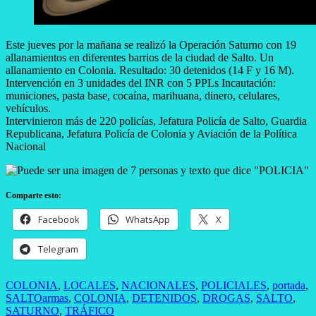
Este jueves por la mañana se realizó la Operación Saturno con 19
allanamientos en diferentes barrios de la ciudad de Salto. Un
allanamiento en Colonia. Resultado: 30 detenidos (14 F y 16 M).
Intervención en 3 unidades del INR con 5 PPLs Incautación:
municiones, pasta base, cocaína, marihuana, dinero, celulares,
vehículos.
Intervinieron más de 220 policías, Jefatura Policía de Salto, Guardia
Republicana, Jefatura Policía de Colonia y Aviación de la Política
Nacional
Comparte esto:
Facebook
WhatsApp
X
Telegram
COLONIA
,
LOCALES
,
NACIONALES
,
POLICIALES
,
portada
,
SALTO
armas
,
COLONIA
,
DETENIDOS
,
DROGAS
,
SALTO
,
SATURNO
,
TRÁFICO