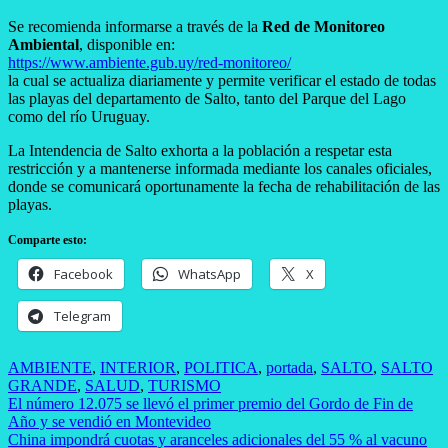
Se recomienda informarse a través de la
Red de Monitoreo
Ambiental
, disponible en:
https://www.ambiente.gub.uy/red-monitoreo/
la cual se actualiza diariamente y permite verificar el estado de todas
las playas del departamento de Salto, tanto del Parque del Lago
como del río Uruguay.
La Intendencia de Salto exhorta a la población a respetar esta
restricción y a mantenerse informada mediante los canales oficiales,
donde se comunicará oportunamente la fecha de rehabilitación de las
playas.
Comparte esto:
Facebook
WhatsApp
X
Telegram
AMBIENTE
,
INTERIOR
,
POLITICA
,
portada
,
SALTO
,
SALTO
GRANDE
,
SALUD
,
TURISMO
Navegación
El número 12.075 se llevó el primer premio del Gordo de Fin de
Año y se vendió en Montevideo
de
China impondrá cuotas y aranceles adicionales del 55 % al vacuno