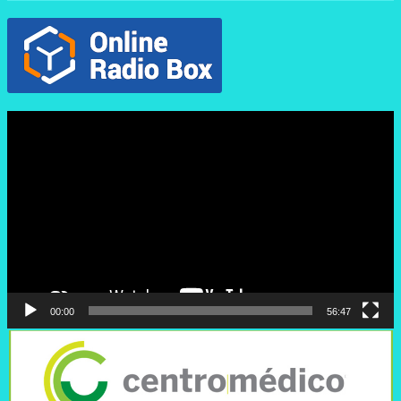
Reproductor
de
vídeo
00:00
56:47