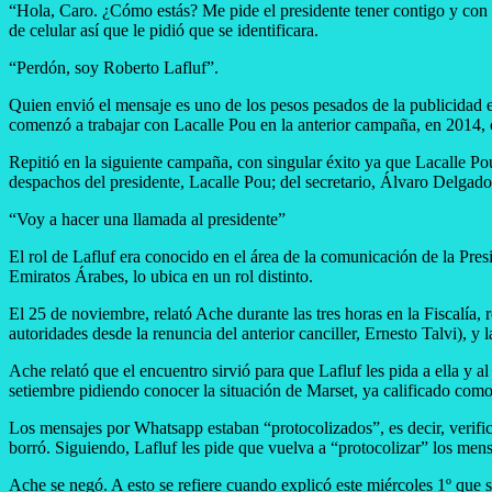
“Hola, Caro. ¿Cómo estás? Me pide el presidente tener contigo y con M
de celular así que le pidió que se identificara.
“Perdón, soy Roberto Lafluf”.
Quien envió el mensaje es uno de los pesos pesados de la publicidad e
comenzó a trabajar con Lacalle Pou en la anterior campaña, en 2014, c
Repitió en la siguiente campaña, con singular éxito ya que Lacalle Pou
despachos del presidente, Lacalle Pou; del secretario, Álvaro Delgado
“Voy a hacer una llamada al presidente”
El rol de Lafluf era conocido en el área de la comunicación de la Pres
Emiratos Árabes, lo ubica en un rol distinto.
El 25 de noviembre, relató Ache durante las tres horas en la Fiscalía, 
autoridades desde la renuncia del anterior canciller, Ernesto Talvi), y 
Ache relató que el encuentro sirvió para que Lafluf les pida a ella y
setiembre pidiendo conocer la situación de Marset, ya calificado com
Los mensajes por Whatsapp estaban “protocolizados”, es decir, verifica
borró. Siguiendo, Lafluf les pide que vuelva a “protocolizar” los mensaj
Ache se negó. A esto se refiere cuando explicó este miércoles 1º que s