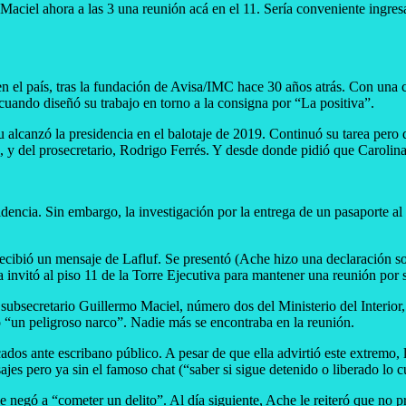
aciel ahora a las 3 una reunión acá en el 11. Sería conveniente ingres
n el país, tras la fundación de Avisa/IMC hace 30 años atrás. Con una 
uando diseñó su trabajo en torno a la consigna por “La positiva”.
 alcanzó la presidencia en el balotaje de 2019. Continuó su tarea pero 
, y del prosecretario, Rodrigo Ferrés. Y desde donde pidió que Carolina
idencia. Sin embargo, la investigación por la entrega de un pasaporte a
recibió un mensaje de Lafluf. Se presentó (Ache hizo una declaración sob
la invitó al piso 11 de la Torre Ejecutiva para mantener una reunión por s
 al subsecretario Guillermo Maciel, número dos del Ministerio del Inter
o “un peligroso narco”. Nadie más se encontraba en la reunión.
dos ante escribano público. A pesar de que ella advirtió este extremo, 
es pero ya sin el famoso chat (“saber si sigue detenido o liberado lo cua
e negó a “cometer un delito”. Al día siguiente, Ache le reiteró que no p