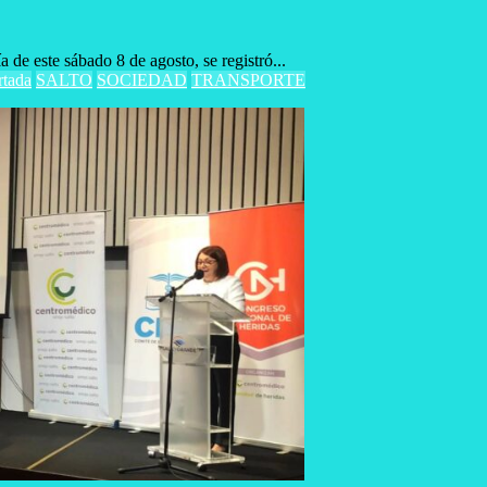
ste sábado 8 de agosto, se registró...
rtada
SALTO
SOCIEDAD
TRANSPORTE