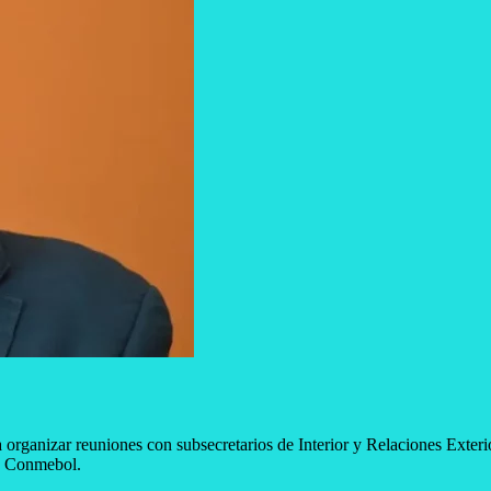
a organizar reuniones con subsecretarios de Interior y Relaciones Exter
la Conmebol.