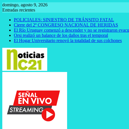
Saltar
domingo, agosto 9, 2026
al
Entradas recientes
contenido
POLICIALES: SINIESTRO DE TRÁNSITO FATAL
Cierre del 2º CONGRESO NACIONAL DE HERIDAS
El Río Uruguay comenzó a descender y no se registraron evacu
Orsi realizó un balance de los daños tras el temporal
El Hogar Universitario renovó la totalidad de sus colchones