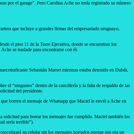
aras por el garage”. Pero Carolina Ache no tenía registrado su número
cartera que incluye a grandes firmas del empresariado uruguayo,
desde el piso 11 de la Torre Ejecutiva, donde se encuentran los
 Ache se traslade para encontrarse con él.
l narcotraficante Sebastián Marset mientras estaba detenido en Dubái,
re el “ninguneo” dentro de la cancillería y la falta de respaldo de las
olicitud del presidente.
ior, que borren el mensaje de Whatsapp que Maciel le envió a Ache en
la solicitud para borrar los mensajes fue cumplida. Maciel también los
l sería terrible”).
rotocolizará su celular sin los mensajes borrados porque eso era un