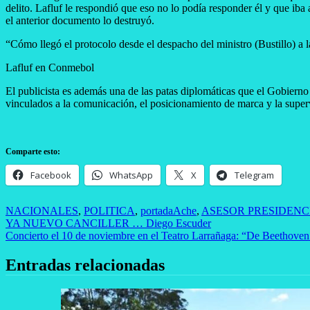
delito. Lafluf le respondió que eso no lo podía responder él y que iba
el anterior documento lo destruyó.
“Cómo llegó el protocolo desde el despacho del ministro (Bustillo) a l
Lafluf en Conmebol
El publicista es además una de las patas diplomáticas que el Gobier
vinculados a la comunicación, el posicionamiento de marca y la supe
Comparte esto:
Facebook
WhatsApp
X
Telegram
NACIONALES
,
POLITICA
,
portada
Ache
,
ASESOR PRESIDENC
Navegación
YA NUEVO CANCILLER … Diego Escuder
Concierto el 10 de noviembre en el Teatro Larrañaga: “De Beethoven 
de
entradas
Entradas relacionadas