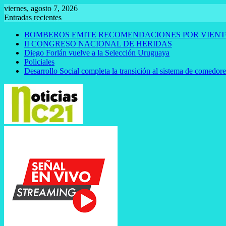
Saltar
viernes, agosto 7, 2026
al
Entradas recientes
contenido
BOMBEROS EMITE RECOMENDACIONES POR VIENT
II CONGRESO NACIONAL DE HERIDAS
Diego Forlán vuelve a la Selección Uruguaya
Policiales
Desarrollo Social completa la transición al sistema de comedor