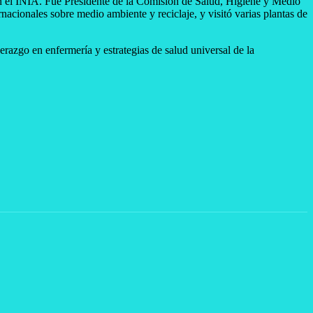
n el INIA. Fue Presidente de la Comisión de Salud, Higiene y Medio
acionales sobre medio ambiente y reciclaje, y visitó varias plantas de
razgo en enfermería y estrategias de salud universal de la