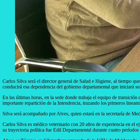
Carlos Silva será el director general de Salud e Higiene, al tiempo qu
conducirá esa dependencia del gobierno departamental que iniciará su 
En las últimas horas, en la sede donde trabaja el equipo de transición
importante repartición de la Intendencia, trazando los primeros lineami
Silva será acompañado por Alves, quien estará en la secretaría de Med
Carlos Silva es médico veterinario con 20 años de experiencia en el 
su trayectoria política fue Edil Departamental durante cuatro períod