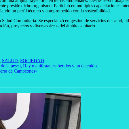
on una amplia trayectoria en temas ambientales. Desde 1993 trabaja e
 preside dicho organismo. Participó en múltiples capacitaciones intern
idando un perfil técnico y comprometido con la sostenibilidad.
Salud Comunitaria. Se especializó en gestión de servicios de salud, lide
n, proyectos y diversas áreas del ámbito sanitario.
,
SALUD
,
SOCIEDAD
 de la pesca, Hay manifestantes heridos y un detenido.
«Tierra de Campeones»