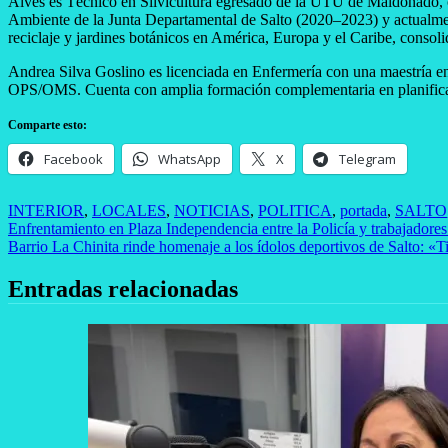
Alves es Técnico en Silvicultura egresado de la UTU de Maldonado, c
Ambiente de la Junta Departamental de Salto (2020–2023) y actualmente
reciclaje y jardines botánicos en América, Europa y el Caribe, consol
Andrea Silva Goslino es licenciada en Enfermería con una maestría en 
OPS/OMS. Cuenta con amplia formación complementaria en planificació
Comparte esto:
Facebook
WhatsApp
X
Telegram
INTERIOR
,
LOCALES
,
NOTICIAS
,
POLITICA
,
portada
,
SALTO
Navegación
Enfrentamiento en Plaza Independencia entre la Policía y trabajadores
Barrio La Chinita rinde homenaje a los ídolos deportivos de Salto: 
de
entradas
Entradas relacionadas