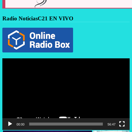
Radio NoticiasC21 EN VIVO
Reproductor
de
vídeo
00:00
56:47