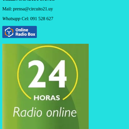
Mail: prensa@circuito21.uy
Whatsapp
Cel: 091 528 627