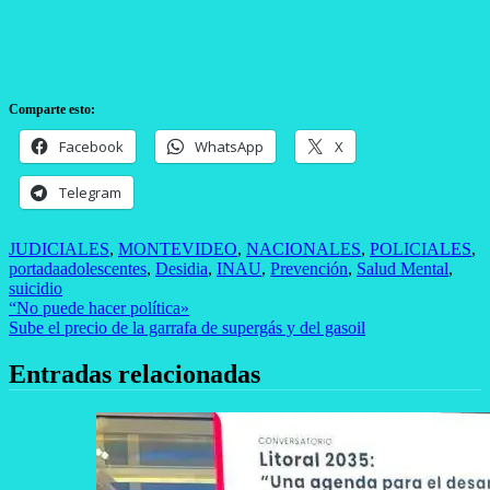
Comparte esto:
Facebook
WhatsApp
X
Telegram
JUDICIALES
,
MONTEVIDEO
,
NACIONALES
,
POLICIALES
,
portada
adolescentes
,
Desidia
,
INAU
,
Prevención
,
Salud Mental
,
suicidio
Navegación
“No puede hacer política»
Sube el precio de la garrafa de supergás y del gasoil
de
entradas
Entradas relacionadas