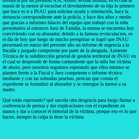
denuncia por un presunto ASI, Abuso Sexual Infantil, en el cual la
mamá de la menor al escuchar el develamiento de su hija lo primero
que hace es ir a INAU para solicitar ayuda y orientación, hace la
denuncia correspondiente ante la policía, y hace dos años y medio
que gracias a informes falaces del equipo que trabajó con la niña
presentados al entonces Juez de Familia, la misma se encuentra hoy
conviviendo con su abusador, debido a la famosa revinculacion, es
el día de hoy que luego de mucho peregrinar se logró que INAU
presentará en marzo del presente año un informe de urgencia a la
fiscalía y juzgado competente por parte de la abogada, Asistente
Técnica de la subdirección general de gestión territorial de INAU en
el cual se desprende de forma contundente que la niña fue víctima
de abuso, pero nosotros seguimos esperando que ellos mismos se
planten frente a la Fiscal y Juez competente e informe técnico
mediante y con las sobradas pruebas, pericias que consta el
expediente se formalize al abusador y se entregue la menor a su
madre.
Qué están esperando? qué suceda otra desgracia para luego llamar a
conferencia de prensa y dar explicaciones con el expediente en
manos y dar a conocer el historial de la víctima, porque eso es lo que
hacen, siempre la culpa la tiene la víctima.